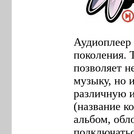
Аудиоплеер 
поколения.
позволяет н
музыку, но и
различную 
(название к
альбом, обло
подключать