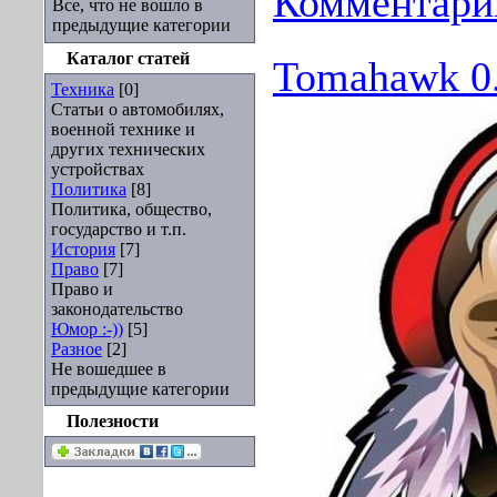
Комментарии
Все, что не вошло в
предыдущие категории
Каталог статей
Tomahawk 0.
Техника
[0]
Статьи о автомобилях,
военной технике и
других технических
устройствах
Политика
[8]
Политика, общество,
государство и т.п.
История
[7]
Право
[7]
Право и
законодательство
Юмор :-))
[5]
Разное
[2]
Не вошедшее в
предыдущие категории
Полезности