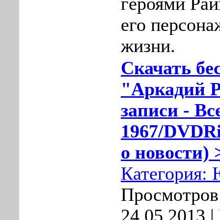
героями Рай
его персона
жизни.
Скачать бе
"Аркадий Р
записи - Вс
1967/DVDRi
о новости) 
Категория:
Просмотров:
24.05.2013
|