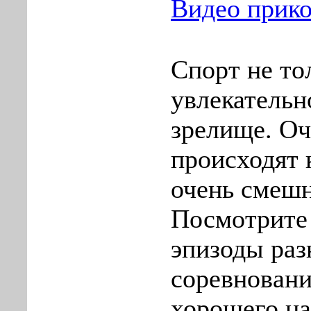
Видео прик
Спорт не то
увлекательн
зрелище. Оч
происходят 
очень смешн
Посмотрите
эпизоды ра
соревновани
хорошего н