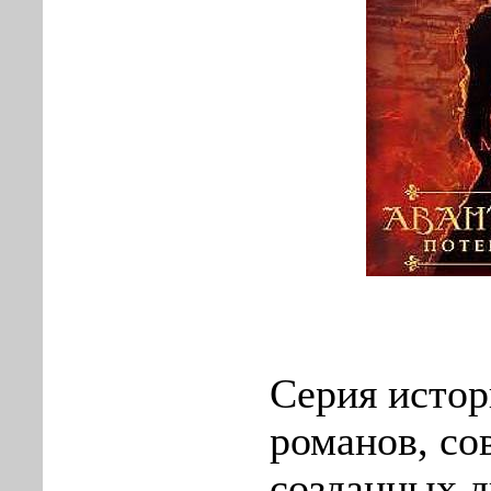
Серия исто
романов, со
созданных 