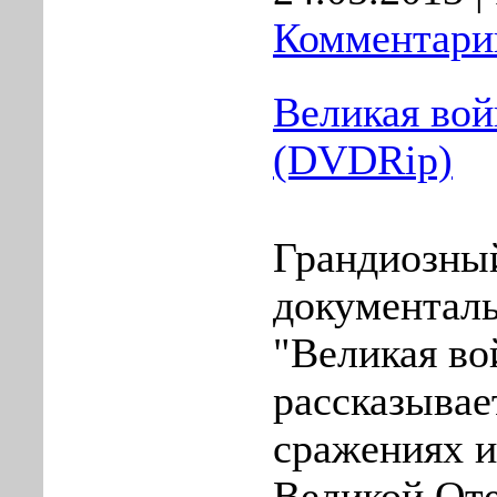
Комментарии
Великая вой
(DVDRip)
Грандиозны
документал
"Великая во
рассказывае
сражениях и
Великой От