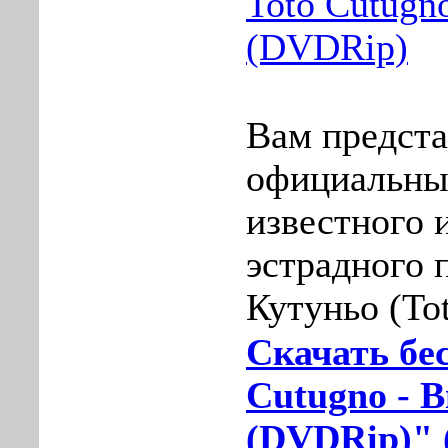
Toto Cutugn
(DVDRip)
Вам предст
официальны
известного 
эстрадного 
Кутуньо (To
Скачать бе
Cutugno - 
(DVDRip)" 