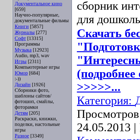
сборник инт
Документальное кино
[659]
Научно-популярные,
для дошколь
документальные фильмы
Книги
[5857]
Скачать бе
Журналы
[277]
Софт
[13315]
"Подготовк
Программы
Музыка
[12923]
Audio, mp3, wav
"Интересны
Игры
[2311]
Компьютерные игры
(подробнее 
Юмор
[684]
:-))
>>>>>...
Дизайн
[1926]
Сборники фото,
шаблоны сайтов/
Категория:
фотошоп, смайлы,
фоторамки
Просмотров:
Детям
[205]
Раскраски, книжки,
24.05.2013
|
поделки, настольные
игры
Разное
[3349]