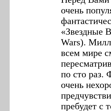
очень попул
фантастиче
«Звездные В
Wars). Мил
всем мире с
пересматрив
по сто раз.
очень нехо
предчувстви
пребудет с 