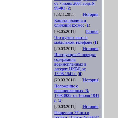
от 7 июня 2007 года N
99-ФЗ
(
2
)
[23.11.2011]
[
История
]
Комета-планета и
ближний космос
(
1
)
[03.05.2011]
[
Разное
]
Что нужно знать о
мобильном телефоне
(
1
)
[20.03.2011]
[
История
]
Инструкция О порядке
содержания
военнопленных в
лагерях НКВД от
13.08.1941 г.
(
0
)
[20.03.2011]
[
История
]
Положение о
военнопленных. №
1798-800с от 1июля 1941
г.
(
1
)
[20.03.2011]
[
История
]
Репрессии 37-ого и
тройки. Приказ № 00447