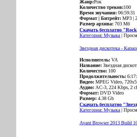
Жанр:
Рок
Количество треков:
100
Время звучания:
06:59:31
Формат | Битрейт:
MP3 | 2
Размер архива:
703 Мб
Скачать бесплатно "Rock C
Категория:
Музыка
| Просм
Звездная дискотека - Кара
Исполнитель:
VA
Название:
Звездная дискот
Количество:
100
Продолжительность:
6:17
Видео:
MPEG Video, 720x57
Аудио:
AC-3, 224 Kbps, 2 c
Формат:
DVD Video
Размер:
4.38 Gb
Скачать бесплатно "Звезд
Категория:
Музыка
| Просм
Avant Browser 2013 Build 10