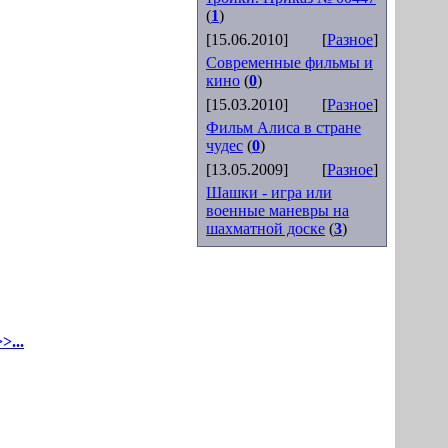
(
1
)
[15.06.2010]
[
Разное
]
Современные фильмы и
кино
(
0
)
[15.03.2010]
[
Разное
]
Фильм Алиса в стране
чудес
(
0
)
[13.05.2009]
[
Разное
]
Шашки - игра или
военные маневры на
шахматной доске
(
3
)
>...