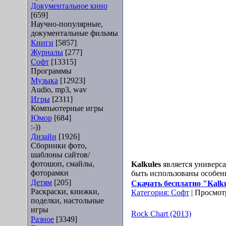
Документальное кино
[659]
Научно-популярные,
документальные фильмы
Книги
[5857]
Журналы
[277]
Софт
[13315]
Программы
Музыка
[12923]
Audio, mp3, wav
Игры
[2311]
Компьютерные игры
Юмор
[684]
:-))
Дизайн
[1926]
Сборники фото,
шаблоны сайтов/
фотошоп, смайлы,
Kalkules
является универс
фоторамки
быть использованы особен
Детям
[205]
Скачать бесплатно "Kalkul
Раскраски, книжки,
Категория:
Софт
| Просмотр
поделки, настольные
игры
Rock Chart (2013)
Разное
[3349]