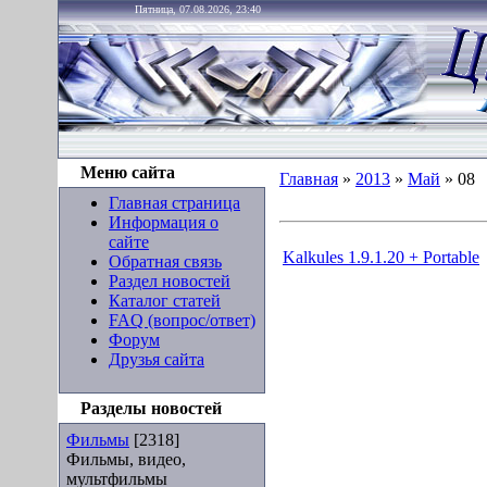
Пятница, 07.08.2026, 23:40
Меню сайта
Главная
»
2013
»
Май
»
08
Главная страница
Информация о
сайте
Kalkules 1.9.1.20 + Portable
Обратная связь
Раздел новостей
Каталог статей
FAQ (вопрос/ответ)
Форум
Друзья сайта
Разделы новостей
Фильмы
[2318]
Фильмы, видео,
мультфильмы