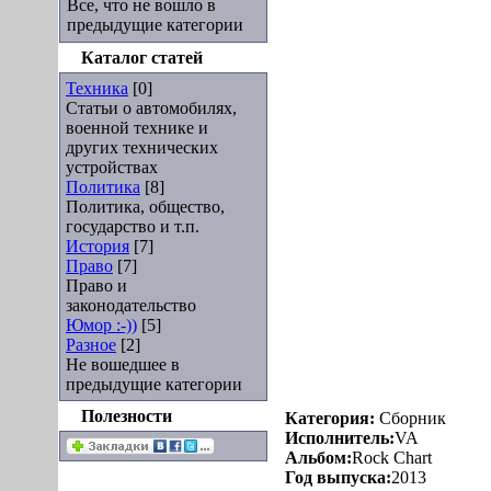
Все, что не вошло в
предыдущие категории
Каталог статей
Техника
[0]
Статьи о автомобилях,
военной технике и
других технических
устройствах
Политика
[8]
Политика, общество,
государство и т.п.
История
[7]
Право
[7]
Право и
законодательство
Юмор :-))
[5]
Разное
[2]
Не вошедшее в
предыдущие категории
Полезности
Категория:
Сборник
Исполнитель:
VA
Альбом:
Rock Chart
Год выпуска:
2013