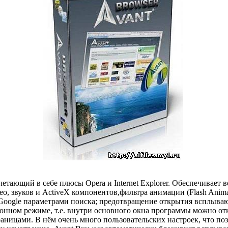
четающий в себе плюсы Opera и Internet Explorer. Обеспечивает
о, звуков и ActiveX компонентов,фильтра анимации (Flash Animat
Google параметрами поиска; предотвращение открытия всплываю
конном режиме, т.е. внутри основного окна программы можно от
аницами. В нём очень много пользовательских настроек, что по