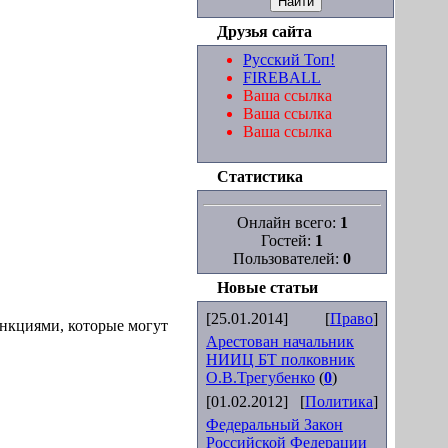
Друзья сайта
Русский Топ!
FIREBALL
Ваша ссылка
Ваша ссылка
Ваша ссылка
Статистика
Онлайн всего:
1
Гостей:
1
Пользователей:
0
Новые статьи
[25.01.2014]
[
Право
]
нкциями, которые могут
Арестован начальник
НИИЦ БТ полковник
О.В.Трегубенко
(
0
)
[01.02.2012]
[
Политика
]
Федеральный Закон
Российской Федерации