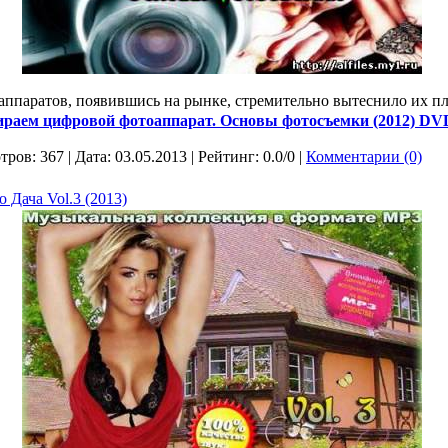
ппаратов, появившись на рынке, стремительно вытеснило их п
раем цифровой фотоаппарат. Основы фотосъемки (2012) DVD
тров: 367 | Дата:
03.05.2013
| Рейтинг: 0.0/0 |
Комментарии (0)
 Дача Vol.3 (2013)