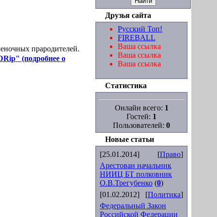
Друзья сайта
Русский Топ!
FIREBALL
Ваша ссылка
леночных прародителей.
Ваша ссылка
Rip" (подробнее о
Ваша ссылка
Статистика
Онлайн всего:
1
Гостей:
1
Пользователей:
0
Новые статьи
[25.01.2014]
[
Право
]
Арестован начальник
НИИЦ БТ полковник
О.В.Трегубенко
(
0
)
[01.02.2012]
[
Политика
]
Федеральный Закон
Российской Федерации