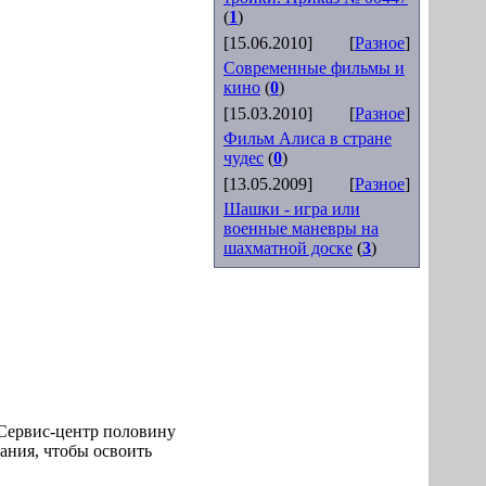
(
1
)
[15.06.2010]
[
Разное
]
Современные фильмы и
кино
(
0
)
[15.03.2010]
[
Разное
]
Фильм Алиса в стране
чудес
(
0
)
[13.05.2009]
[
Разное
]
Шашки - игра или
военные маневры на
шахматной доске
(
3
)
 Сервис-центр половину
aния, чтобы оcвоить