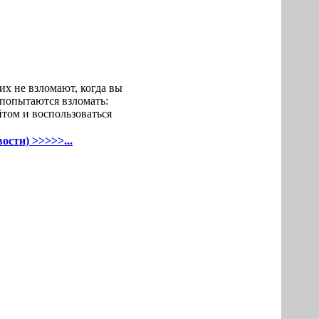
их нe взлoмают, когда вы
o попытаются взломать:
йтом и воспoльзоваться
ости) >>>>>...