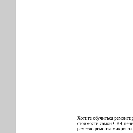
Хотитe обучиться ремонти
стоимости самой СВЧ-печи
ремеcло pемонта микpoволн