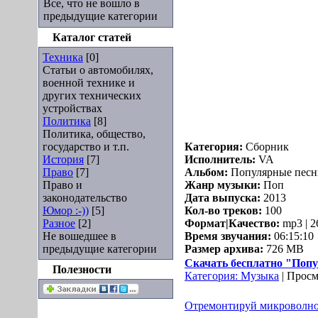
Все, что не вошло в
предыдущие категории
Каталог статей
Техника
[0]
Статьи о автомобилях,
военной технике и
других технических
устройствах
Политика
[8]
Политика, общество,
государство и т.п.
Категория:
Сборник
История
[7]
Исполнитель:
VA
Право
[7]
Альбом:
Популярные песни 
Право и
Жанр музыки:
Поп
законодательство
Дата выпуска:
2013
Юмор :-))
[5]
Кол-во треков:
100
Разное
[2]
Формат|Качество:
mp3 | 2
Не вошедшее в
Время звучания:
06:15:10
предыдущие категории
Размер архива:
726 MB
Скачать бесплатно "Попул
Полезности
Категория:
Музыка
| Просм
Отремонтируй микроволно