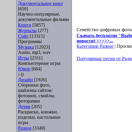
Документальное кино
[659]
Научно-популярные,
документальные фильмы
Книги
[5857]
Семейство цифровых фотоа
Журналы
[277]
Скачать бесплатно "Выби
Софт
[13315]
новости) >>>>>...
Программы
Категория:
Разное
| Просмо
Музыка
[12923]
Audio, mp3, wav
Игры
[2311]
Популярные песни от Радио
Компьютерные игры
Юмор
[684]
:-))
Дизайн
[1926]
Сборники фото,
шаблоны сайтов/
фотошоп, смайлы,
фоторамки
Детям
[205]
Раскраски, книжки,
поделки, настольные
игры
Разное
[3349]