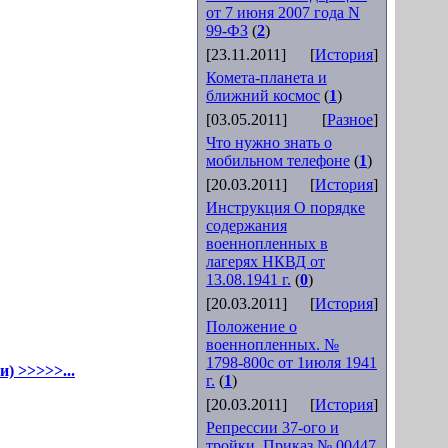
от 7 июня 2007 года N
99-ФЗ
(
2
)
[23.11.2011]
[
История
]
Комета-планета и
ближний космос
(
1
)
[03.05.2011]
[
Разное
]
Что нужно знать о
мобильном телефоне
(
1
)
[20.03.2011]
[
История
]
Инструкция О порядке
содержания
военнопленных в
лагерях НКВД от
13.08.1941 г.
(
0
)
[20.03.2011]
[
История
]
Положение о
военнопленных. №
1798-800с от 1июля 1941
) >>>>>...
г.
(
1
)
[20.03.2011]
[
История
]
Репрессии 37-ого и
тройки. Приказ № 00447