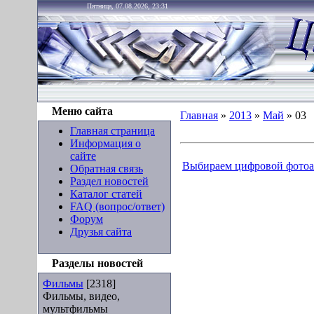
Пятница, 07.08.2026, 23:31
Меню сайта
Главная
»
2013
»
Май
»
03
Главная страница
Информация о
сайте
Выбираем цифровой фотоа
Обратная связь
Раздел новостей
Каталог статей
FAQ (вопрос/ответ)
Форум
Друзья сайта
Разделы новостей
Фильмы
[2318]
Фильмы, видео,
мультфильмы