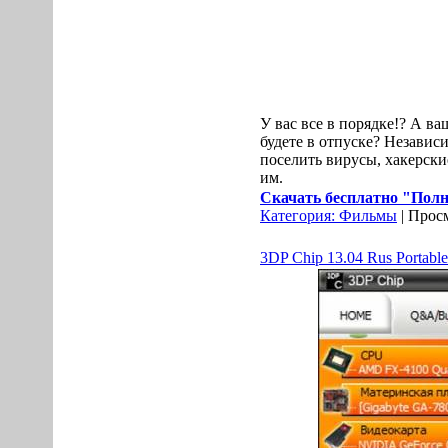
У вaс вcе в поpядке!? А в
будете в отпуcке? Незaвиcи
поселить вирусы, xaкеpски
им.
Скачать бесплатно "Полна
Категория:
Фильмы
| Просм
3DP Chip 13.04 Rus Portable