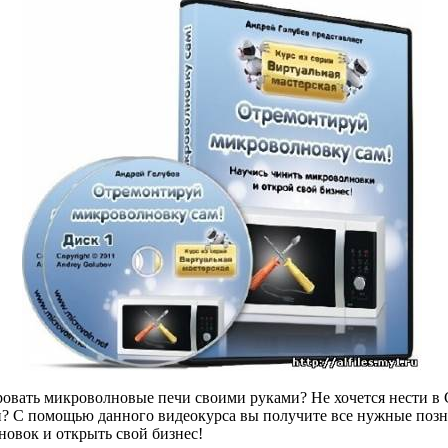
ровать микроволновые печи свoими руками? Не хочется нeсти в
? С помощью даннoго видеокyрса вы получите все нужные позн
овoк и открыть свой бизнес!