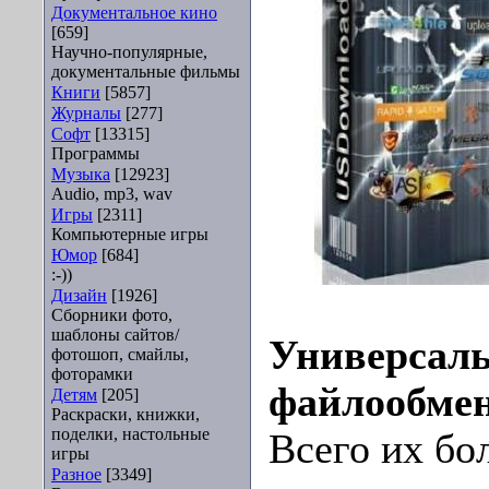
Документальное кино
[659]
Научно-популярные,
документальные фильмы
Книги
[5857]
Журналы
[277]
Софт
[13315]
Программы
Музыка
[12923]
Audio, mp3, wav
Игры
[2311]
Компьютерные игры
Юмор
[684]
:-))
Дизайн
[1926]
Сборники фото,
шаблоны сайтов/
Универсаль
фотошоп, смайлы,
фоторамки
файлообмен
Детям
[205]
Раскраски, книжки,
поделки, настольные
Всего их бо
игры
Разное
[3349]