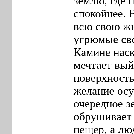
землю, где 
спокойнее. 
всю свою ж
угрюмые св
Камине наск
мечтает вый
поверхность
желание осу
очередное з
обрушивает 
пещер, а лю