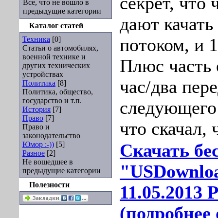
секрет, что 
Все, что не вошло в
предыдущие категории
дают качать
Каталог статей
Техника
[0]
потоком, и 1
Статьи о автомобилях,
военной технике и
Плюс часть 
других технических
устройствах
час/два пере
Политика
[8]
Политика, общество,
государство и т.п.
следующего
История
[7]
Право
[7]
что скачал, 
Право и
законодательство
Юмор :-))
[5]
Скачать бе
Разное
[2]
Не вошедшее в
"USDownload
предыдущие категории
Полезности
11.05.2013 
(подробнее 