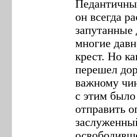
Педантичны
он всегда р
запутанные 
многие давн
крест. Но ка
перешел до
важному чин
с этим было
отправить о
заслуженный
освободивш