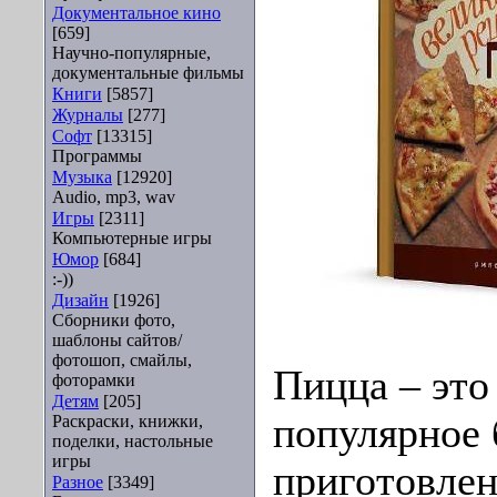
Документальное кино
[659]
Научно-популярные,
документальные фильмы
Книги
[5857]
Журналы
[277]
Софт
[13315]
Программы
Музыка
[12920]
Audio, mp3, wav
Игры
[2311]
Компьютерные игры
Юмор
[684]
:-))
Дизайн
[1926]
Сборники фото,
шаблоны сайтов/
фотошоп, смайлы,
Пицца – это
фоторамки
Детям
[205]
популярное 
Раскраски, книжки,
поделки, настольные
игры
приготовлен
Разное
[3349]