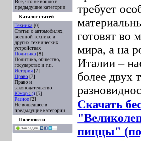
Все, что не вошло в
требует осо
предыдущие категории
Каталог статей
материальны
Техника
[0]
Статьи о автомобилях,
готовят во 
военной технике и
других технических
мира, а на 
устройствах
Политика
[8]
Политика, общество,
Италии – на
государство и т.п.
История
[7]
более двух 
Право
[7]
Право и
разновиднос
законодательство
Юмор :-))
[5]
Разное
[2]
Скачать бе
Не вошедшее в
предыдущие категории
"Великоле
Полезности
пиццы" (по