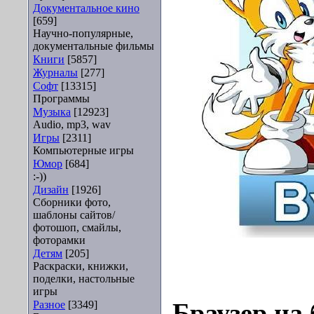
Документальное кино
[659]
Научно-популярные,
документальные фильмы
Книги
[5857]
Журналы
[277]
Софт
[13315]
Программы
Музыка
[12923]
Audio, mp3, wav
Игры
[2311]
Компьютерные игры
Юмор
[684]
:-))
Дизайн
[1926]
Сборники фото,
шаблоны сайтов/
фотошоп, смайлы,
фоторамки
Детям
[205]
Раскраски, книжки,
поделки, настольные
игры
Разное
[3349]
Браузер на 