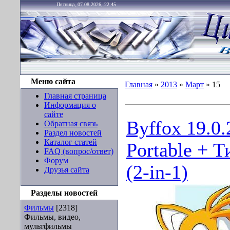
Пятница, 07.08.2026, 22:45
Меню сайта
Главная
»
2013
»
Март
»
15
Главная страница
Информация о
сайте
Byffox 19.0.
Обратная связь
Раздел новостей
Каталог статей
Portable + Т
FAQ (вопрос/ответ)
Форум
(2-in-1)
Друзья сайта
Разделы новостей
Фильмы
[2318]
Фильмы, видео,
мультфильмы