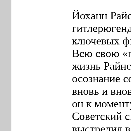
Йоханн Рай
гитлерюгенд
ключевых ф
Всю свою «
жизнь Райнс
осознание с
вновь и вно
он к момент
Советский с
выстрелил в