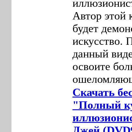
иллюзионис
Автор этой 
будет демон
искусство. 
данный виде
освоите бол
ошеломляющ
Скачать бе
"Полный к
иллюзионис
Джей (DVD9