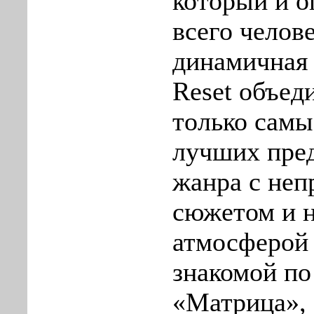
который и о
всего челов
динамичная 
Reset объед
только самы
лучших пре
жанра с не
сюжетом и 
атмосферой 
знакомой п
«Матрица»,