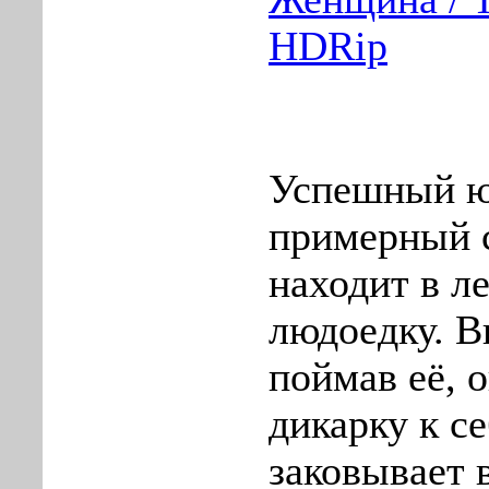
HDRip
Успешный ю
примерный 
находит в л
людоедку. В
поймав её, 
дикарку к с
заковывает 