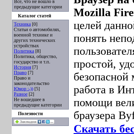
Все, что не вошло в
предыдущие категории
Mozilla Fire
Каталог статей
целей данно
Техника
[0]
Статьи о автомобилях,
понять неп
военной технике и
других технических
устройствах
пользовател
Политика
[8]
Политика, общество,
простой, уд
государство и т.п.
История
[7]
Право
[7]
безопасной 
Право и
законодательство
работа в Ин
Юмор :-))
[5]
Разное
[2]
помощи вел
Не вошедшее в
предыдущие категории
браузера Byf
Полезности
Скачать бе