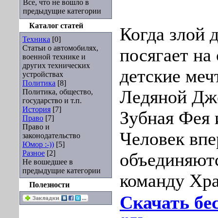
Все, что не вошло в
предыдущие категории
Каталог статей
Когда злой
Техника
[0]
Статьи о автомобилях,
посягает на
военной технике и
других технических
детские меч
устройствах
Политика
[8]
Ледяной Дже
Политика, общество,
государство и т.п.
История
[7]
Зубная Фея
Право
[7]
Право и
Человек вп
законодательство
Юмор :-))
[5]
Разное
[2]
объединяютс
Не вошедшее в
предыдущие категории
команду Хр
Полезности
Скачать бе