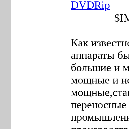
DVDRip
$I
Как известн
аппараты бы
большие и м
мощные и н
мощные,ста
переносные 
промышленн