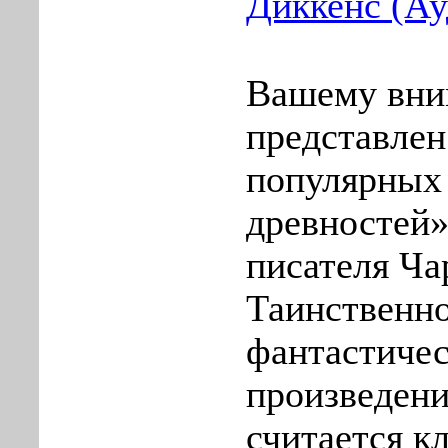
Диккенс (Ау
Вашему вн
представлен
популярных
древностей»
писателя Ча
Таинственн
фантастичес
произведени
считается к