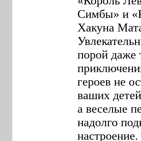
«Король Лев
Симбы» и «К
Хакуна Мата
Увлекатель
порой даже 
приключени
героев не ос
ваших дете
а веселые п
надолго по
настроение.