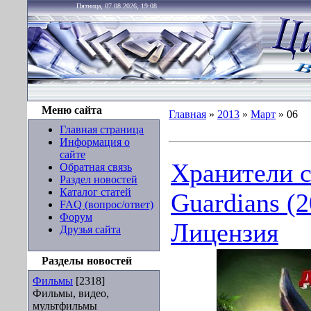
Пятница, 07.08.2026, 19:08
Меню сайта
Главная
»
2013
»
Март
»
06
Главная страница
Информация о
сайте
Хранители сн
Обратная связь
Раздел новостей
Каталог статей
Guardians (
FAQ (вопрос/ответ)
Форум
Лицензия
Друзья сайта
Разделы новостей
Фильмы
[2318]
Фильмы, видео,
мультфильмы