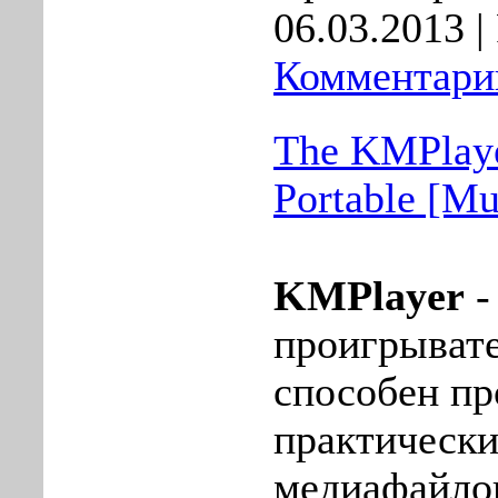
06.03.2013
|
Комментарии
The KMPlaye
Portable [Mu
KMPlayer
-
проигрывате
способен пр
практическ
медиафайло