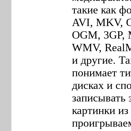
такие как 
AVI, MKV, O
OGM, 3GP, 
WMV, RealM
и другие. Т
понимает т
дисках и сп
записывать 
картинки из
проигрывае