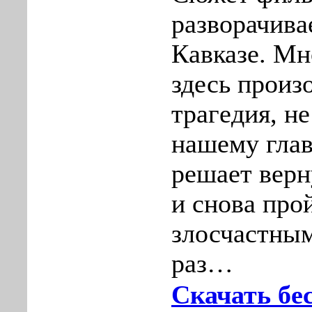
разворачива
Кавказе. Мн
здесь произ
трагедия, н
нашему гла
решает верн
и снова про
злосчастны
раз…
Скачать бе