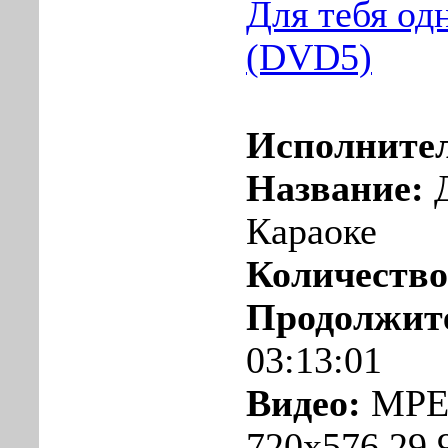
Для тебя од
(DVD5)
Исполните
Название:
Караоке
Количеств
Продолжит
03:13:01
Видео:
MPE
720x576 29.