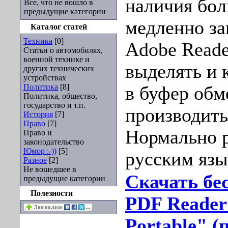
наличия бол
Все, что не вошло в
предыдущие категории
медленно з
Каталог статей
Техника
[0]
Adobe Reade
Статьи о автомобилях,
военной технике и
выделять и 
других технических
устройствах
Политика
[8]
в буфер обм
Политика, общество,
государство и т.п.
производить
История
[7]
Право
[7]
Нормально р
Право и
законодательство
Юмор :-))
[5]
русским язы
Разное
[2]
Не вошедшее в
Скачать бе
предыдущие категории
Полезности
PDF Reader 
Portable" (