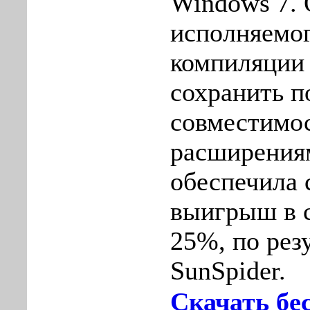
Windows 7.
исполняемог
компиляции
сохранить 
совместимос
расширениям
обеспечила
выигрыш в с
25%, по рез
SunSpider.
Скачать бе