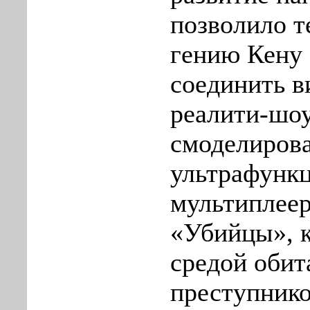
позволило т
гению Кену
соединить в
реалити-шоу
смоделиров
ультрафунк
мультиплее
«Убийцы», к
средой обит
преступнико