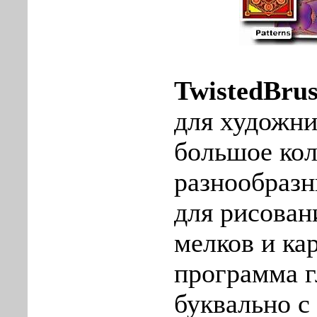
TwistedBru
для художни
большое ко
разнообраз
для рисовани
мелков и ка
программа г
буквально с 