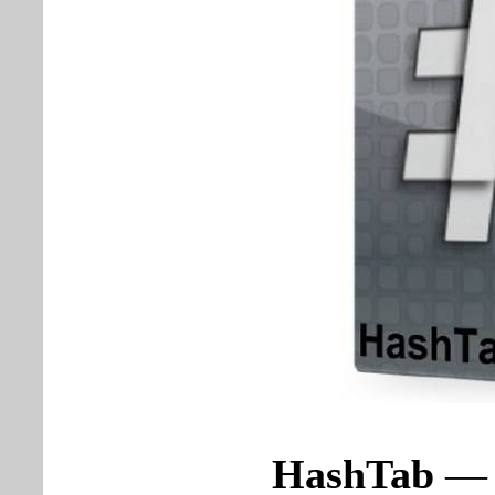
HashTab
— 