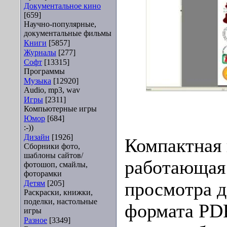
Документальное кино
[659]
Научно-популярные,
документальные фильмы
Книги
[5857]
Журналы
[277]
Софт
[13315]
Программы
Музыка
[12920]
Audio, mp3, wav
Игры
[2311]
Компьютерные игры
Юмор
[684]
:-))
Дизайн
[1926]
Компактная 
Сборники фото,
шаблоны сайтов/
работающая
фотошоп, смайлы,
фоторамки
Детям
[205]
просмотра 
Раскраски, книжки,
поделки, настольные
формата PD
игры
Разное
[3349]