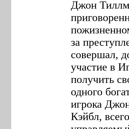
Джон Тиллм
приговорен
пожизненно
за преступл
совершал, д
участие в И
получить св
одного бога
игрока Джо
Кэйбл, всег
управляемы