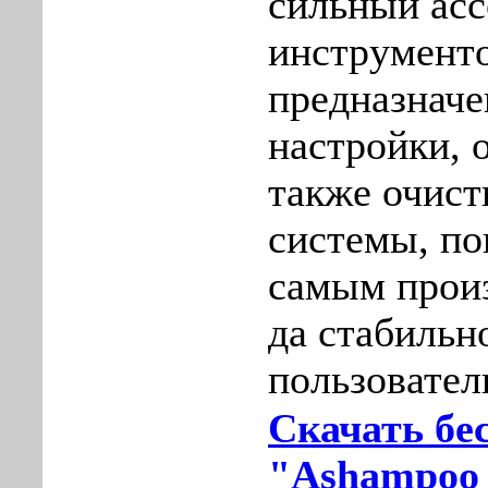
сильный ас
инструменто
предназнач
настройки, 
также очист
системы, п
самым прои
да стабильн
пользовател
Скачать бе
"Ashampoo 