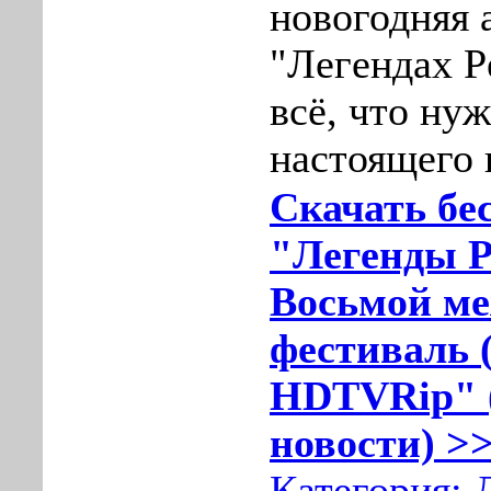
новогодняя 
"Легендах Р
всё, что ну
настоящего 
Скачать бе
"Легенды Р
Восьмой м
фестиваль 
HDTVRip" (
новости) >>
Категория: