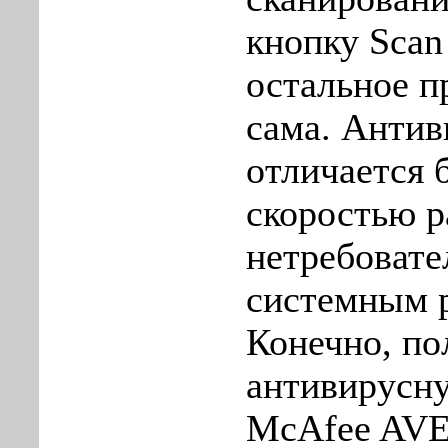
кнопку Scan
остальное п
сама. Антив
отличается 
скоростью р
нетребовате
системным 
Конечно, п
антивирусн
McAfee AVER