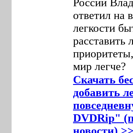
России Вла
ответил на 
легкости быт
расставить 
приоритеты,
мир легче?
Скачать бе
добавить л
повседневн
DVDRip" (п
новости) >>