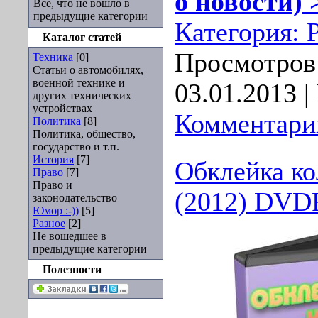
о новости) 
Все, что не вошло в
предыдущие категории
Категория:
Каталог статей
Просмотров:
Техника
[0]
Статьи о автомобилях,
военной технике и
03.01.2013
|
других технических
устройствах
Комментарии
Политика
[8]
Политика, общество,
государство и т.п.
История
[7]
Обклейка ко
Право
[7]
Право и
(2012) DVD
законодательство
Юмор :-))
[5]
Разное
[2]
Не вошедшее в
предыдущие категории
Полезности