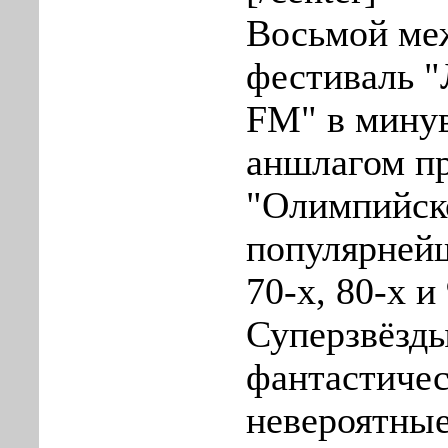
Восьмой ме
фестиваль "
FM" в мину
аншлагом п
"Олимпийск
популярней
70-х, 80-х и
Суперзвёзды
фантастичес
невероятны