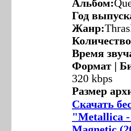
Альбом:
Que
Год выпуск
Жанр:
Thras
Количество
Время звуч
Формат | Б
320 kbps
Размер арх
Скачать бе
"Metallica 
Magnetic (2