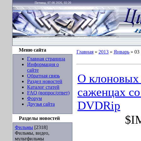
Пятница, 07.08.2026, 02:20
Меню сайта
Главная
»
2013
»
Январь
»
03
Главная страница
Информация о
сайте
О клоновых 
Обратная связь
Раздел новостей
Каталог статей
саженцах со
FAQ (вопрос/ответ)
Форум
DVDRip
Друзья сайта
$I
Разделы новостей
Фильмы
[2318]
Фильмы, видео,
мультфильмы