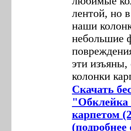
любимые ко
лентой, но 
наши колон
небольшие 
повреждения
эти изъяны,
колонки кар
Скачать бе
"Обклейка
карпетом (
(подробнее 