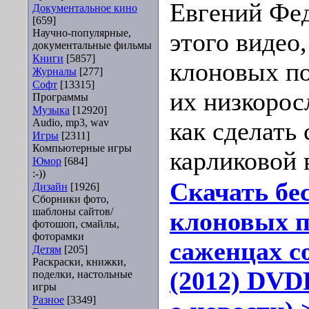
Евгений Фед
Документальное кино
[659]
Научно-популярные,
этого видео,
документальные фильмы
Книги
[5857]
клоновых по
Журналы
[277]
Софт
[13315]
их низкорос
Программы
Музыка
[12920]
Audio, mp3, wav
как сделать
Игры
[2311]
Компьютерные игры
карликовой 
Юмор
[684]
:-))
Скачать бе
Дизайн
[1926]
Сборники фото,
шаблоны сайтов/
клоновых п
фотошоп, смайлы,
фоторамки
саженцах с
Детям
[205]
Раскраски, книжки,
(2012) DVD
поделки, настольные
игры
Разное
[3349]