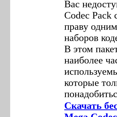
Вас недосту
Codec Pack 
праву одним
наборов код
В этом паке
наиболее ча
используемы
которые тол
понадобитьс
Скачать бе
Mega Codec 