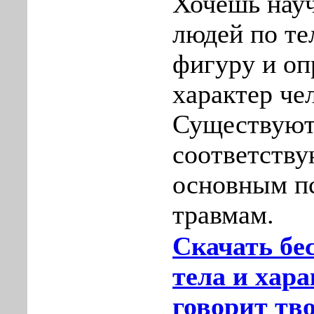
Хочешь науч
людей по те
фигуру и оп
характер че
Существуют
соответств
основным п
травмам.
Скачать бе
тела и хара
говорит тво