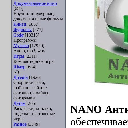
Документальное кино
[659]
Научно-популярные,
документальные фильмы
Книги
[5857]
Журналы
[277]
Софт
[13315]
Программы
Музыка
[12920]
Audio, mp3, wav
Игры
[2311]
Компьютерные игры
Юмор
[684]
:-))
Дизайн
[1926]
Сборники фото,
шаблоны сайтов/
фотошоп, смайлы,
фоторамки
Детям
[205]
NANO Анти
Раскраски, книжки,
поделки, настольные
обеспечива
игры
Разное
[3349]