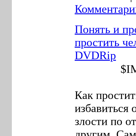
Комментарии
Понять и пр
простить че
DVDRip
$I
Как простит
избавиться 
злости по о
другим. Са