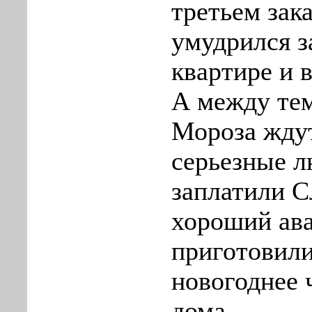
третьем зак
умудрился з
квартире и 
А между те
Мороза ждут
серьезные л
заплатили С
хороший ава
приготовили
новогоднее 
дома…