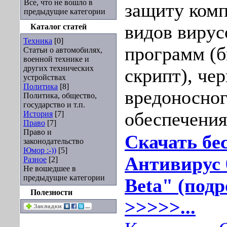
Все, что не вошло в
защиту комп
предыдущие категории
видов вирус
Каталог статей
Техника
[0]
программ (б
Статьи о автомобилях,
военной технике и
других технических
скрипт), че
устройствах
Политика
[8]
вредоносно
Политика, общество,
государство и т.п.
обеспечения
История
[7]
Право
[7]
Право и
Скачать б
законодательство
Юмор :-))
[5]
Антивирус 0
Разное
[2]
Не вошедшее в
предыдущие категории
Beta" (подр
Полезности
>>>>>...