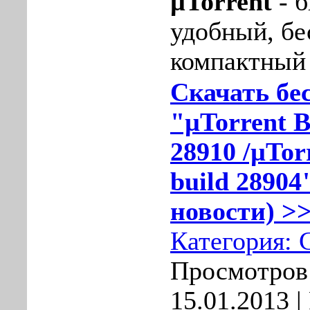
µTorrent
- 
удобный, бе
компактный 
Скачать бе
"µTorrent B
28910 /µTor
build 28904
новости) >>
Категория:
Просмотров:
15.01.2013
|