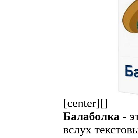
[center][]
Балаболка
- э
вслух текстов