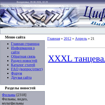
Воскресенье, 09.08.2026, 02:29
Меню сайта
Главная
»
2012
»
Апрель
»
21
Главная страница
Информация о
сайте
XXXL танцевал
Обратная связь
Раздел новостей
Каталог статей
FAQ (вопрос/ответ)
Форум
Друзья сайта
Разделы новостей
Фильмы
[2318]
Фильмы, видео,
мультфильмы