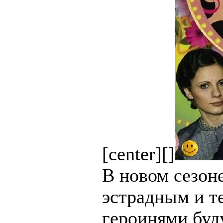
[center][]
В новом сезон
эстрадным и т
героинями буд