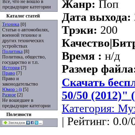
Жанр:
Поп
Все, что не вошло в
предыдущие категории
Дата выхода:
Каталог статей
Техника
[0]
Трэки:
200
Статьи о автомобилях,
военной технике и
Качество|Бит
других технических
устройствах
Политика
[8]
Время :
н/д
Политика, общество,
государство и т.п.
Размер файла
История
[7]
Право
[7]
Право и
Скачать бесп
законодательство
Юмор :-))
[5]
50/50 (2012)" 
Разное
[2]
Не вошедшее в
Категория:
Му
предыдущие категории
Полезности
| Рейтинг: 0.0/