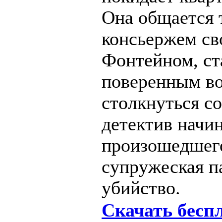
Она общается т
консьержем св
Фонтейном, ст
поверенным во
столкнуться с
детектив начин
произошедшего
супружеская п
убийство.
Скачать бесп