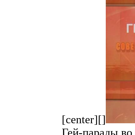
[center][]
Гей-парады во 