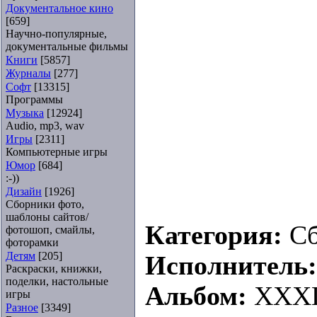
Документальное кино
[659]
Научно-популярные,
документальные фильмы
Книги
[5857]
Журналы
[277]
Софт
[13315]
Программы
Музыка
[12924]
Audio, mp3, wav
Игры
[2311]
Компьютерные игры
Юмор
[684]
:-))
Дизайн
[1926]
Сборники фото,
шаблоны сайтов/
Категория:
С
фотошоп, смайлы,
фоторамки
Детям
[205]
Исполнитель
Раскраски, книжки,
поделки, настольные
Альбом:
XXXL 
игры
Разное
[3349]