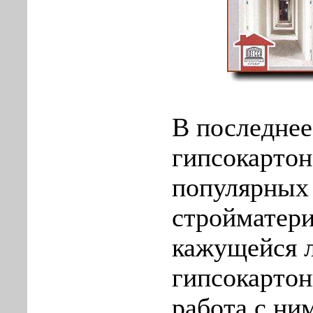
В последнее
гипсокартон
популярных
стройматери
кажущейся 
гипсокарто
работа с ни