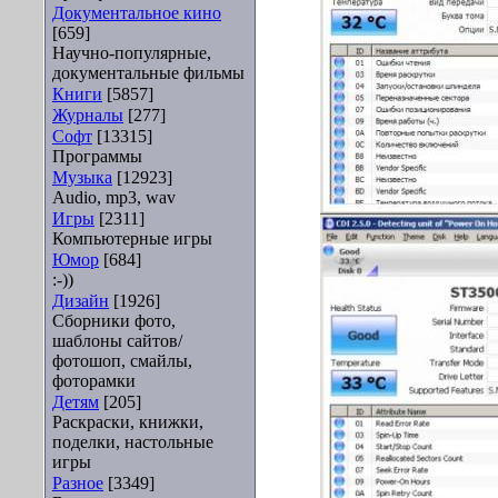
Документальное кино
[659]
Научно-популярные,
документальные фильмы
Книги
[5857]
Журналы
[277]
Софт
[13315]
Программы
Музыка
[12923]
Audio, mp3, wav
Игры
[2311]
Компьютерные игры
Юмор
[684]
:-))
Дизайн
[1926]
Сборники фото,
шаблоны сайтов/
фотошоп, смайлы,
фоторамки
Детям
[205]
Раскраски, книжки,
поделки, настольные
игры
Разное
[3349]