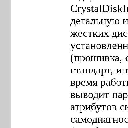
CrystalDisk
детальную 
жестких дис
установлен
(прошивка, 
стандарт, и
время работы
выводит па
атрибутов с
самодиагнос