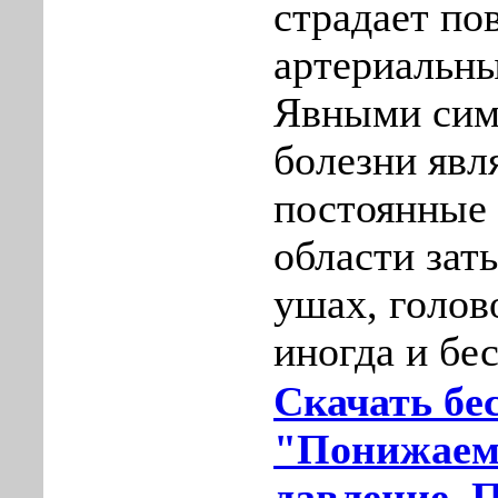
страдает п
артериальн
Явными сим
болезни явл
постоянные 
области зат
ушах, голов
иногда и бе
Скачать бе
"Понижаем
давление. 