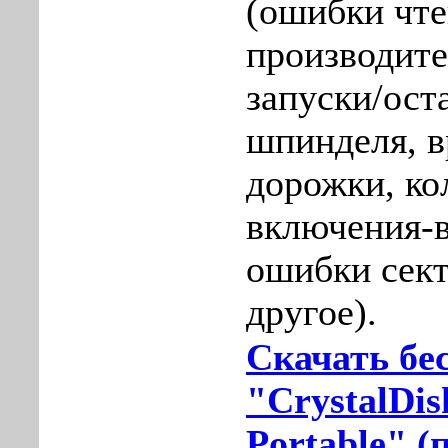
(ошибки чте
производите
запуски/ост
шпинделя, в
дорожки, ко
включения-
ошибки сект
другое).
Скачать бе
"CrystalDisk
Portable" (