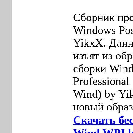
Сборник пр
Windows Post
YikxX. Дан
изъят из об
сборки Win
Professiona
Wind) by Yi
новый образ
Скачать бе
Wind WPI b