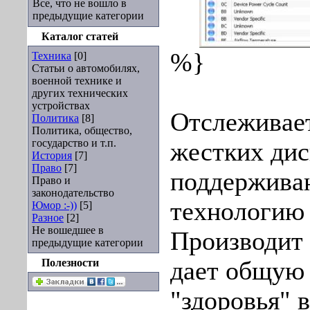
Все, что не вошло в
предыдущие категории
Каталог статей
%}
Техника
[0]
Статьи о автомобилях,
военной технике и
других технических
устройствах
Отслеживает
Политика
[8]
Политика, общество,
государство и т.п.
жестких дис
История
[7]
Право
[7]
поддержив
Право и
законодательство
технологию 
Юмор :-))
[5]
Разное
[2]
Не вошедшее в
Производит
предыдущие категории
Полезности
дает общую
"здоровья" 