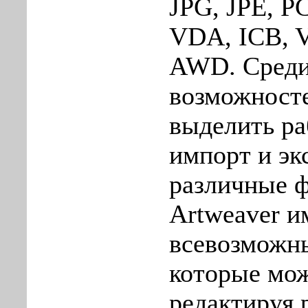
JPG, JPE, P
VDA, ICB, V
AWD. Среди
возможност
выделить ра
импорт и эк
различные ф
Artweaver и
всевозможн
которые мо
редактируя 