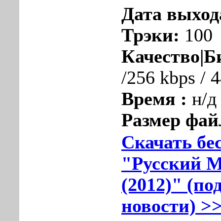
Дата выход
Трэки:
100
Качество|Б
/256 kbps / 
Время :
н/д
Размер фай
Скачать бе
"Русский M
(2012)" (по
новости) >>