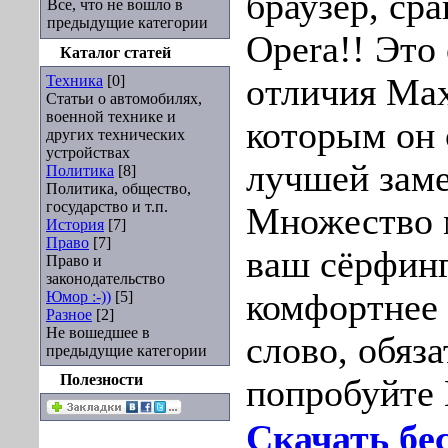
браузер, сра
Все, что не вошло в
предыдущие категории
Opera!! Это
Каталог статей
Техника
[0]
отличия Max
Статьи о автомобилях,
военной технике и
которым он 
других технических
устройствах
лучшей заме
Политика
[8]
Политика, общество,
государство и т.п.
Множество 
История
[7]
Право
[7]
ваш сёрфинг
Право и
законодательство
комфортнее 
Юмор :-))
[5]
Разное
[2]
Не вошедшее в
слово, обяз
предыдущие категории
Полезности
попробуйте 
Скачать бе