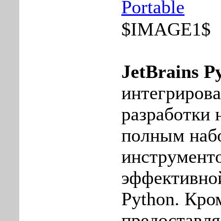
Portablе
$IMAGE1$
JetBrains 
интегрирова
разработки 
полным наб
инструменто
эффективной
Python. Кро
предоставл