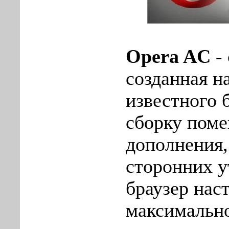
Opera AC
- 
созданная н
известного 
сборку пом
дополнения,
сторонних у
браузер нас
максимально