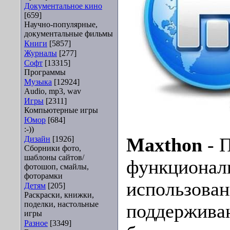
Документальное кино
[659]
Научно-популярные,
документальные фильмы
Книги
[5857]
Журналы
[277]
Софт
[13315]
Программы
Музыка
[12924]
Audio, mp3, wav
Игры
[2311]
Компьютерные игры
Юмор
[684]
:-))
Дизайн
[1926]
Maxthon
- 
Сборники фото,
шаблоны сайтов/
функционал
фотошоп, смайлы,
фоторамки
использован
Детям
[205]
Раскраски, книжки,
поделки, настольные
поддержива
игры
Разное
[3349]