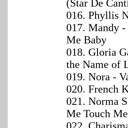
(Star De Cant
016. Phyllis 
017. Mandy -
Me Baby
018. Gloria G
the Name of 
019. Nora - 
020. French K
021. Norma Sh
Me Touch Me
022. Charism