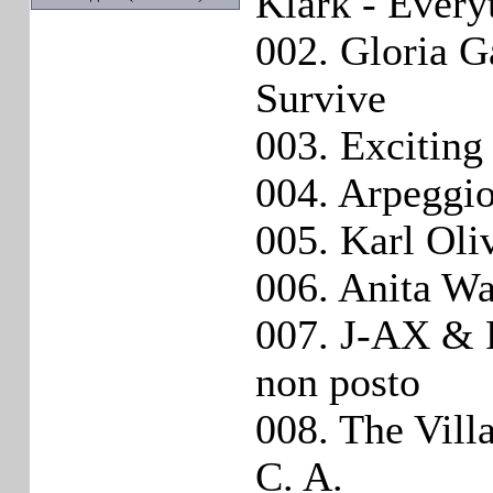
Klark - Every
002. Gloria G
Survive
003. Exciting
004. Arpeggio
005. Karl Oli
006. Anita Wa
007. J-AX & 
non posto
008. The Vill
C. A.