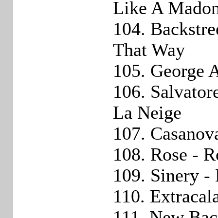
Like A Mado
104. Backstre
That Way
105. George A
106. Salvato
La Neige
107. Casanova
108. Rose - R
109. Sinery -
110. Extracal
111. New Bac