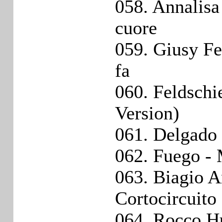
058. Annalisa
cuore
059. Giusy Fe
fa
060. Feldschi
Version)
061. Delgado
062. Fuego - 
063. Biagio A
Cortocircuito
064. Rocco Hu