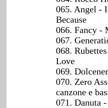
065. Angel - 
Because
066. Fancy -
067. Generati
068. Rubettes
Love
069. Dolcener
070. Zero Ass
canzone e bas
071. Danuta 