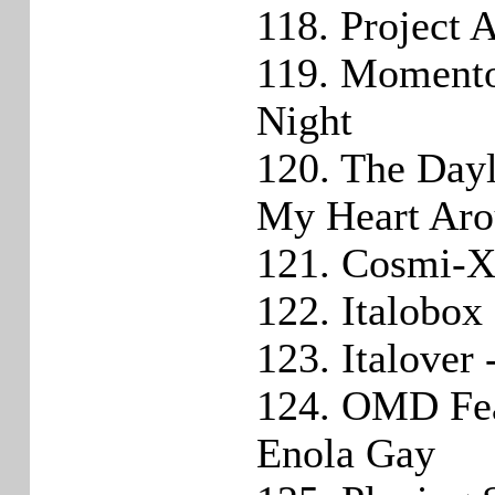
118. Project 
119. Momento
Night
120. The Dayl
My Heart Ar
121. Cosmi-X
122. Italobo
123. Italover 
124. OMD Fea
Enola Gay