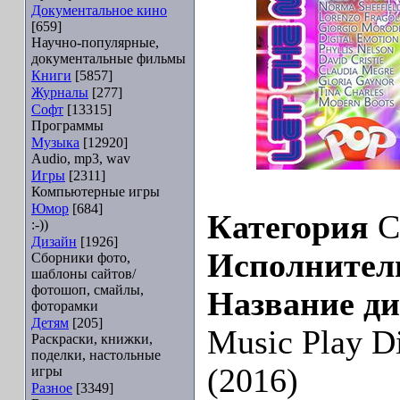
Документальное кино
[659]
Научно-популярные,
документальные фильмы
Книги
[5857]
Журналы
[277]
Софт
[13315]
Программы
Музыка
[12920]
Audio, mp3, wav
Игры
[2311]
Компьютерные игры
Юмор
[684]
Категория
С
:-))
Дизайн
[1926]
Исполнител
Сборники фото,
шаблоны сайтов/
фотошоп, смайлы,
Название ди
фоторамки
Детям
[205]
Music Play D
Раскраски, книжки,
поделки, настольные
(2016)
игры
Разное
[3349]