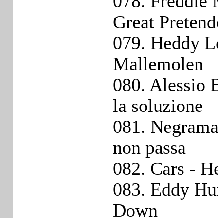
078. Freddie 
Great Pretend
079. Heddy Le
Mallemolen
080. Alessio B
la soluzione
081. Negrama
non passa
082. Cars - H
083. Eddy Hu
Down