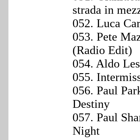
strada in mezz
052. Luca Ca
053. Pete Maz
(Radio Edit)
054. Aldo Les
055. Intermis
056. Paul Park
Destiny
057. Paul Sha
Night