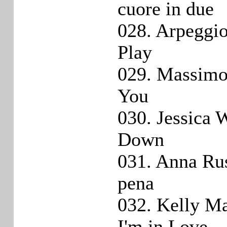
cuore in due
028. Arpeggio
Play
029. Massimo 
You
030. Jessica 
Down
031. Anna Rus
pena
032. Kelly Ma
I'm in Love