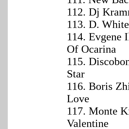
112. Dj Kram
113. D. White
114. Evgene 
Of Ocarina
115. Discobo
Star
116. Boris Z
Love
117. Monte Kr
Valentine