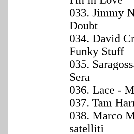
033. Jimmy Na
Doubt
034. David Cri
Funky Stuff
035. Saragos
Sera
036. Lace - M
037. Tam Harr
038. Marco M
satelliti