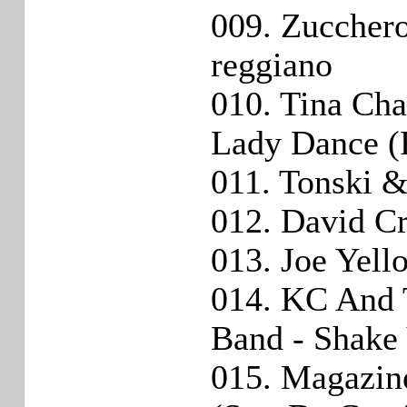
009. Zucchero
reggiano
010. Tina Cha
Lady Dance (
011. Tonski &
012. David Cr
013. Joe Yell
014. KC And 
Band - Shake
015. Magazine