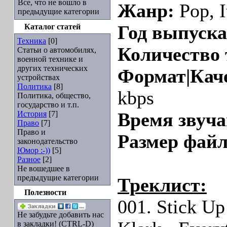
Все, что не вошло в
Жанр:
Pop, I
предыдущие категории
Каталог статей
Год выпуска
Техника
[0]
Количество 
Статьи о автомобилях,
военной технике и
других технических
Формат|Кач
устройствах
Политика
[8]
kbps
Политика, общество,
государство и т.п.
История
[7]
Время звуча
Право
[7]
Право и
Размер файл
законодательство
Юмор :-))
[5]
Разное
[2]
Не вошедшее в
предыдущие категории
Треклист:
Полезности
001. Stick U
Не забудьте добавить нас
в закладки! (CTRL-D)