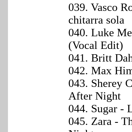
039. Vasco Ros
chitarra sola
040. Luke Me
(Vocal Edit)
041. Britt Da
042. Max Him
043. Sherey 
After Night
044. Sugar - 
045. Zara - T