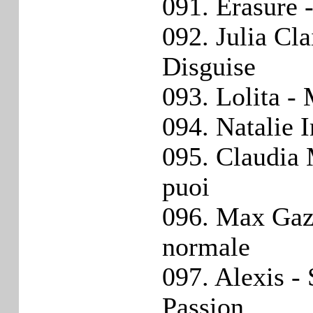
091. Erasure 
092. Julia Cla
Disguise
093. Lolita -
094. Natalie 
095. Claudia 
puoi
096. Max Gaz
normale
097. Alexis -
Passion