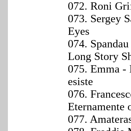
072. Roni Gri
073. Sergey S
Eyes
074. Spandau 
Long Story S
075. Emma - I
esiste
076. Francesc
Eternamente 
077. Amatera