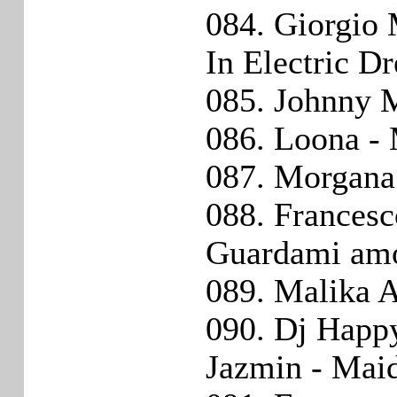
084. Giorgio 
In Electric D
085. Johnny 
086. Loona -
087. Morgana
088. Francesc
Guardami am
089. Malika A
090. Dj Happy
Jazmin - Mai