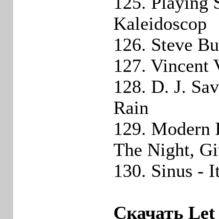
125. Playing 
Kaleidoscop
126. Steve Bu
127. Vincent 
128. D. J. Sa
Rain
129. Modern 
The Night, G
130. Sinus - I
Скачать Let