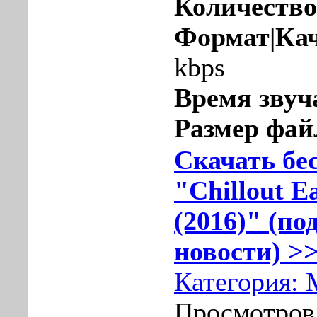
Количество
Формат|Кач
kbps
Время звуч
Размер фай
Скачать бе
"Chillout E
(2016)" (по
новости) >>
Категория:
Просмотров: