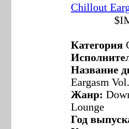
Chillout Ear
$I
Категория
Исполните
Название д
Eargasm Vol.
Жанр:
Downt
Lounge
Год выпуск