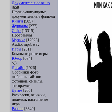
Документальное кино
[659]
Научно-популярные,
документальные фильмы
Книги
[5857]
Журналы
[277]
Софт
[13315]
Программы
Музыка
[12923]
Audio, mp3, wav
Игры
[2311]
Компьютерные игры
Юмор
[684]
:-))
Дизайн
[1926]
Сборники фото,
шаблоны сайтов/
фотошоп, смайлы,
фоторамки
Детям
[205]
Раскраски, книжки,
поделки, настольные
игры
Разное
[3349]