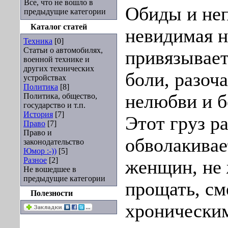
Все, что не вошло в
Обиды и неп
предыдущие категории
Каталог статей
невидимая н
Техника
[0]
Статьи о автомобилях,
привязывает
военной технике и
других технических
боли, разоч
устройствах
Политика
[8]
нелюбви и б
Политика, общество,
государство и т.п.
История
[7]
Этот груз р
Право
[7]
Право и
обволакива
законодательство
Юмор :-))
[5]
Разное
[2]
женщин, не
Не вошедшее в
предыдущие категории
прощать, с
Полезности
хронически