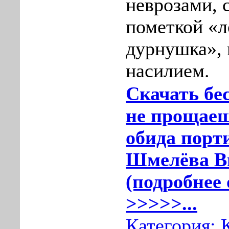
неврозами, 
пометкой «л
дурнушка»,
насилием.
Скачать бе
не прощаеш
обида порт
Шмелёва Ви
(подробнее 
>>>>>...
Категория: