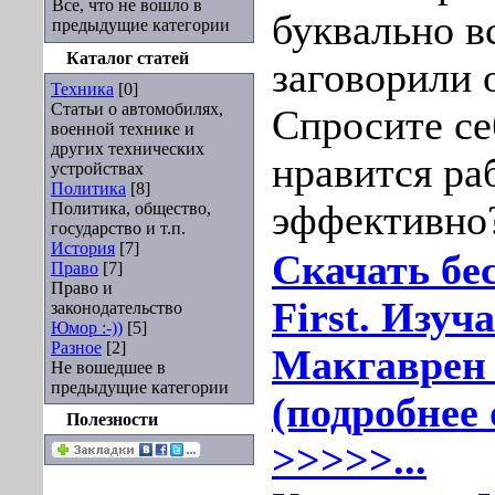
Все, что не вошло в
буквально в
предыдущие категории
Каталог статей
заговорили 
Техника
[0]
Статьи о автомобилях,
Спросите се
военной технике и
других технических
нравится ра
устройствах
Политика
[8]
эффективно
Политика, общество,
государство и т.п.
История
[7]
Скачать бе
Право
[7]
Право и
Fіrst. Изуч
законодательство
Юмор :-))
[5]
Разное
[2]
Макгаврен 
Не вошедшее в
предыдущие категории
(подробнее 
Полезности
>>>>>...