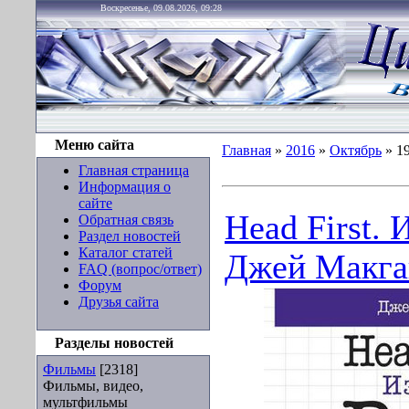
Воскресенье, 09.08.2026, 09:28
Меню сайта
Главная
»
2016
»
Октябрь
»
1
Главная страница
Информация о
сайте
Hеаd Fіrst. 
Обратная связь
Раздел новостей
Каталог статей
Джей Макгав
FAQ (вопрос/ответ)
Форум
Друзья сайта
Разделы новостей
Фильмы
[2318]
Фильмы, видео,
мультфильмы