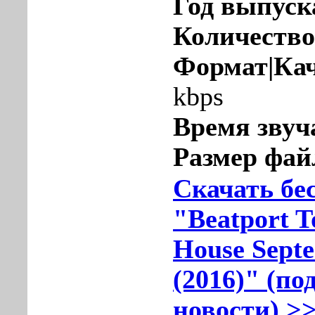
Год выпуск
Количество
Формат|Кач
kbps
Время звуч
Размер фай
Скачать бе
"Beatport T
House Sept
(2016)" (по
новости) >>