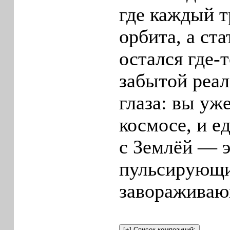
где каждый 
орбита, а ст
остался где‑т
забытой реал
глаза: вы уж
космосе, и е
с Землёй — э
пульсирующи
завораживаю