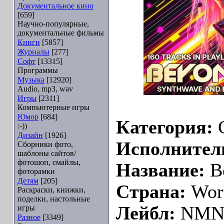
Документальное кино
[659]
Научно-популярные,
документальные фильмы
Книги
[5857]
Журналы
[277]
Софт
[13315]
Программы
Музыка
[12920]
Audio, mp3, wav
Игры
[2311]
Компьютерные игры
Юмор
[684]
Категория:
C
:-))
Дизайн
[1926]
Исполнител
Сборники фото,
шаблоны сайтов/
фотошоп, смайлы,
Название:
Be
фоторамки
Детям
[205]
Страна:
Wor
Раскраски, книжки,
поделки, настольные
Лейбл:
NM
игры
Разное
[3349]