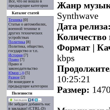
Все, что не вошло в
Жанр музык
предыдущие категории
Каталог статей
Synthwave
Техника
[0]
Дата релиза
Статьи о автомобилях,
военной технике и
других технических
Количество
устройствах
Политика
[8]
Формат | Ка
Политика, общество,
государство и т.п.
История
[7]
kbps
Право
[7]
Право и
Продолжите
законодательство
Юмор :-))
[5]
10:25:21
Разное
[2]
Не вошедшее в
предыдущие категории
Размер:
1470
Полезности
Не забудьте добавить нас
в закладки! (CTRL-D)