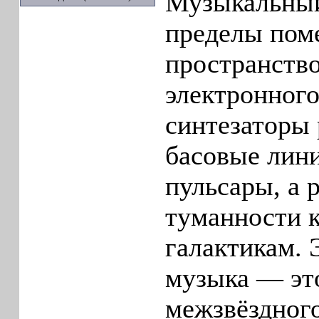
Музыкальный
пределы поме
пространство
электронного
синтезаторы 
басовые лин
пульсары, а 
туманности 
галактикам. 
музыка — эт
межзвёздног