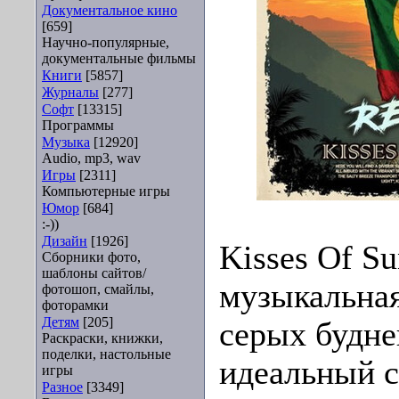
Документальное кино
[659]
Научно-популярные,
документальные фильмы
Книги
[5857]
Журналы
[277]
Софт
[13315]
Программы
Музыка
[12920]
Audio, mp3, wav
Игры
[2311]
Компьютерные игры
Юмор
[684]
:-))
Дизайн
[1926]
Kisses Of Su
Сборники фото,
шаблоны сайтов/
музыкальная
фотошоп, смайлы,
фоторамки
Детям
[205]
серых будне
Раскраски, книжки,
поделки, настольные
идеальный с
игры
Разное
[3349]