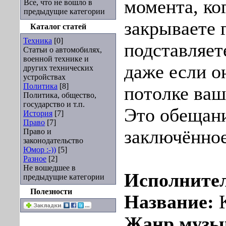
момента, ко
Все, что не вошло в
предыдущие категории
закрываете г
Каталог статей
Техника
[0]
подставляет
Статьи о автомобилях,
военной технике и
даже если о
других технических
устройствах
Политика
[8]
потолке ваш
Политика, общество,
государство и т.п.
Это обещани
История
[7]
Право
[7]
заключённое
Право и
законодательство
Юмор :-))
[5]
Разное
[2]
Не вошедшее в
Исполните
предыдущие категории
Полезности
Название:
K
Жанр музы