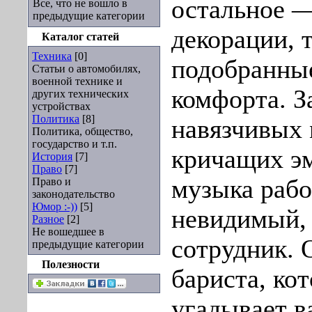
остальное 
Все, что не вошло в
предыдущие категории
декорации, 
Каталог статей
Техника
[0]
подобранные
Статьи о автомобилях,
военной технике и
комфорта. З
других технических
устройствах
Политика
[8]
навязчивых 
Политика, общество,
государство и т.п.
кричащих эм
История
[7]
Право
[7]
музыка рабо
Право и
законодательство
Юмор :-))
[5]
невидимый,
Разное
[2]
Не вошедшее в
сотрудник.
предыдущие категории
Полезности
бариста, ко
угадывает 