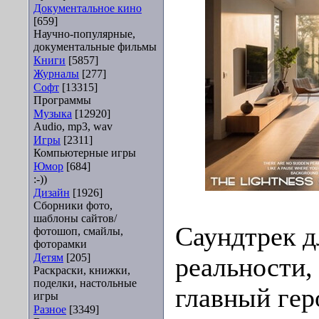
Документальное кино
[659]
Научно-популярные,
документальные фильмы
Книги
[5857]
Журналы
[277]
Софт
[13315]
Программы
Музыка
[12920]
Audio, mp3, wav
Игры
[2311]
Компьютерные игры
Юмор
[684]
:-))
Дизайн
[1926]
Сборники фото,
шаблоны сайтов/
Саундтрек д
фотошоп, смайлы,
фоторамки
Детям
[205]
реальности,
Раскраски, книжки,
поделки, настольные
главный геро
игры
Разное
[3349]