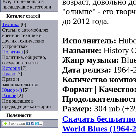
возраст, довольно 
Все, что не вошло в
предыдущие категории
"олимпе" - его творч
Каталог статей
до 2012 года.
Техника
[0]
Статьи о автомобилях,
военной технике и
Исполнитель:
Hube
других технических
устройствах
Название:
History O
Политика
[8]
Политика, общество,
Жанр музыки:
Blue
государство и т.п.
Дата релиза:
1964-
История
[7]
Право
[7]
Количество компо
Право и
законодательство
Формат | Качество
Юмор :-))
[5]
Разное
[2]
Продолжительност
Не вошедшее в
предыдущие категории
Размер:
304 mb (+3
Полезности
Скачать бесплатно 
World Blues (1964-