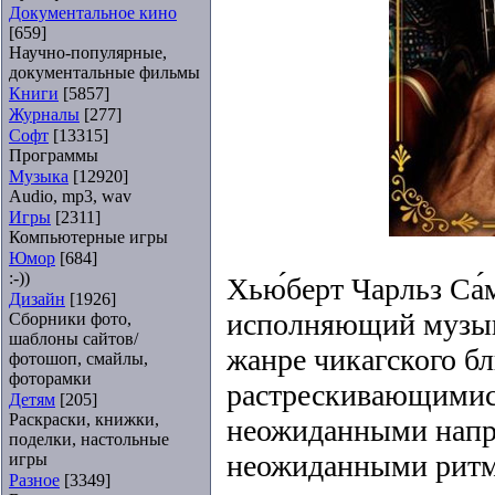
Документальное кино
[659]
Научно-популярные,
документальные фильмы
Книги
[5857]
Журналы
[277]
Софт
[13315]
Программы
Музыка
[12920]
Audio, mp3, wav
Игры
[2311]
Компьютерные игры
Юмор
[684]
:-))
Хью́берт Чарльз Са́
Дизайн
[1926]
исполняющий музык
Сборники фото,
шаблоны сайтов/
жанре чикагского б
фотошоп, смайлы,
фоторамки
растрескивающимис
Детям
[205]
Раскраски, книжки,
неожиданными нап
поделки, настольные
неожиданными ритм
игры
Разное
[3349]