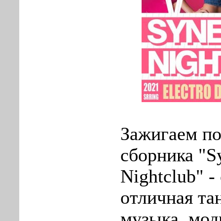
Зажигаем п
сборника "Sy
Nightclub" -
отличная та
музыка, мо