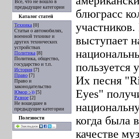
американск
Все, что не вошло в
предыдущие категории
блюграсс ко
Каталог статей
участников.
Техника
[0]
Статьи о автомобилях,
военной технике и
выступает н
других технических
устройствах
национальны
Политика
[8]
Политика, общество,
пользуется 
государство и т.п.
История
[7]
Право
[7]
Их песня "R
Право и
законодательство
Eyes" получ
Юмор :-))
[5]
Разное
[2]
Не вошедшее в
национальну
предыдущие категории
когда была 
Полезности
качестве му