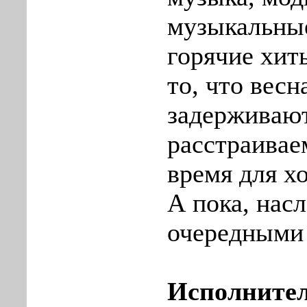
музыкальны
горячие хит
то, что весн
задерживают
расстраивае
время для х
А пока, нас
очередными
Исполнител