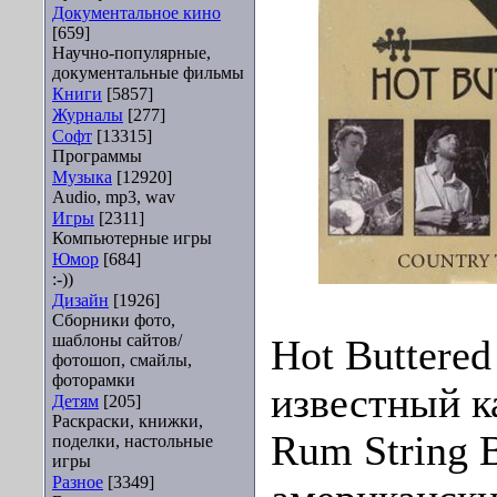
Документальное кино
[659]
Научно-популярные,
документальные фильмы
Книги
[5857]
Журналы
[277]
Софт
[13315]
Программы
Музыка
[12920]
Audio, mp3, wav
Игры
[2311]
Компьютерные игры
Юмор
[684]
:-))
Дизайн
[1926]
Сборники фото,
шаблоны сайтов/
Hot Buttere
фотошоп, смайлы,
фоторамки
известный ка
Детям
[205]
Раскраски, книжки,
Rum String 
поделки, настольные
игры
Разное
[3349]