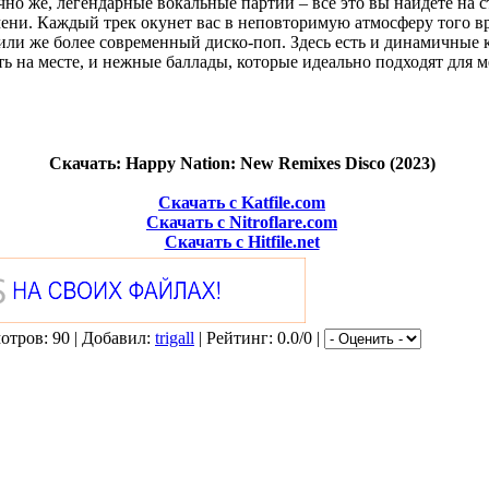
но же, легендарные вокальные партии – всё это вы найдете на 
ени. Каждый трек окунет вас в неповторимую атмосферу того вр
или же более современный диско-поп. Здесь есть и динамичные 
ь на месте, и нежные баллады, которые идеально подходят для 
Скачать: Happy Nation: New Remixes Disco (2023)
Скачать с Katfile.com
Скачать с Nitroflare.com
Скачать с Hitfile.net
отров: 90 | Добавил:
trigall
| Рейтинг: 0.0/0 |