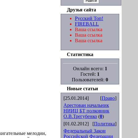
Друзья сайта
Русский Топ!
FIREBALL
Ваша ссылка
Ваша ссылка
Ваша ссылка
Статистика
Онлайн всего:
1
Гостей:
1
Пользователей:
0
Новые статьи
[25.01.2014]
[
Право
]
Арестован начальник
НИИЦ БТ полковник
О.В.Трегубенко
(
0
)
[01.02.2012]
[
Политика
]
Федеральный Закон
ажигательные мелодии,
Российской Федерации