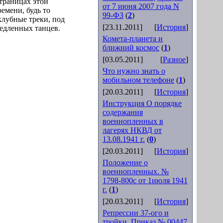
страницах этой
от 7 июня 2007 года N
емени, будь то
99-ФЗ
(
2
)
клубные треки, под
[23.11.2011]
[
История
]
медленных танцев.
Комета-планета и
ближний космос
(
1
)
[03.05.2011]
[
Разное
]
Что нужно знать о
мобильном телефоне
(
1
)
[20.03.2011]
[
История
]
Инструкция О порядке
содержания
военнопленных в
лагерях НКВД от
13.08.1941 г.
(
0
)
[20.03.2011]
[
История
]
Положение о
военнопленных. №
1798-800с от 1июля 1941
г.
(
1
)
[20.03.2011]
[
История
]
Репрессии 37-ого и
тройки. Приказ № 00447