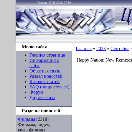
Пятница, 07.08.2026, 07:30
Меню сайта
Главная
»
2023
»
Сентябрь
Главная страница
Happy Nation: New Remixes
Информация о
сайте
Обратная связь
Раздел новостей
Каталог статей
FAQ (вопрос/ответ)
Форум
Друзья сайта
Разделы новостей
Фильмы
[2318]
Фильмы, видео,
мультфильмы