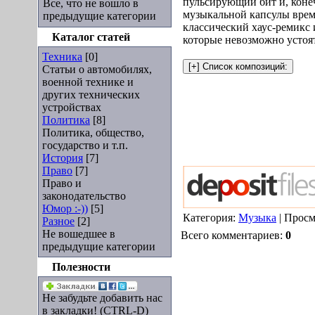
пульсирующий бит и, конеч
Все, что не вошло в
музыкальной капсулы врем
предыдущие категории
классический хаус-ремикс 
Каталог статей
которые невозможно устоят
Техника
[0]
Статьи о автомобилях,
военной технике и
других технических
устройствах
Политика
[8]
Политика, общество,
государство и т.п.
История
[7]
Право
[7]
Право и
законодательство
Юмор :-))
[5]
Категория:
Музыка
| Просм
Разное
[2]
Не вошедшее в
Всего комментариев:
0
предыдущие категории
Полезности
Не забудьте добавить нас
в закладки! (CTRL-D)