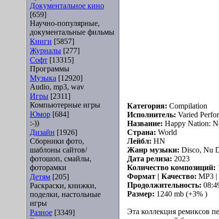
Документальное кино
[659]
Научно-популярные,
документальные фильмы
Книги
[5857]
Журналы
[277]
Софт
[13315]
Программы
Музыка
[12920]
Audio, mp3, wav
Игры
[2311]
Компьютерные игры
Категория:
Compilation
Юмор
[684]
Исполнитель:
Varied Perfo
:-))
Название:
Happy Nation: N
Дизайн
[1926]
Страна:
World
Сборники фото,
Лейбл:
HN
шаблоны сайтов/
Жанр музыки:
Disco, Nu D
фотошоп, смайлы,
Дата релиза:
2023
фоторамки
Количество композиций:
Формат | Качество:
MP3 | 
Детям
[205]
Продолжительность:
08:4
Раскраски, книжки,
Размер:
1240 mb (+3% )
поделки, настольные
игры
Эта коллекция ремиксов пе
Разное
[3349]