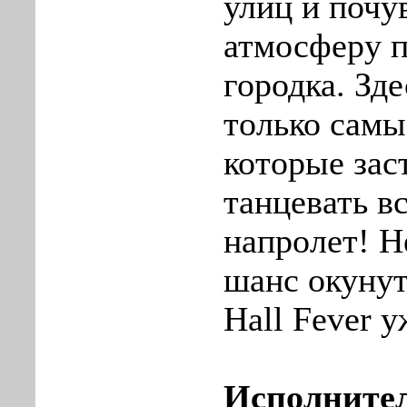
улиц и почу
атмосферу 
городка. Зд
только самы
которые зас
танцевать в
напролет! Н
шанс окунут
Hall Fever у
Исполните