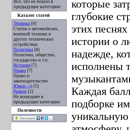
которые зат
Все, что не вошло в
предыдущие категории
глубокие ст
Каталог статей
Техника
[0]
этих песнях
Статьи о автомобилях,
военной технике и
истории о л
других технических
устройствах
Политика
[8]
надежде, ко
Политика, общество,
государство и т.п.
исполнены 
История
[7]
Право
[7]
музыкантами
Право и
законодательство
Юмор :-))
[5]
Каждая балл
Разное
[2]
Не вошедшее в
подборке им
предыдущие категории
Полезности
уникальную
атмосферу, 