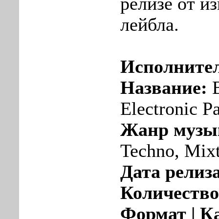
релизе от и
лейбла.
Исполните
Название:
B
Electronic P
Жанр музы
Techno, Mix
Дата релиза
Количество
Формат | К