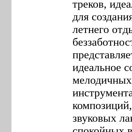
треков, иде
для создани
летнего отд
беззаботнос
представляе
идеальное с
мелодичных
инструмент
композиций
звуковых л
спокойных 