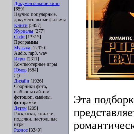
Документальное кино
[659]
Научно-популярные,
документальные фильмы
Книги
[5857]
Журналы
[277]
Софт
[13315]
Программы
Музыка
[12920]
Audio, mp3, wav
Игры
[2311]
Компьютерные игры
Юмор
[684]
:-))
Дизайн
[1926]
Сборники фото,
шаблоны сайтов/
Эта подборк
фотошоп, смайлы,
фоторамки
Детям
[205]
представляе
Раскраски, книжки,
поделки, настольные
романтическ
игры
Разное
[3349]