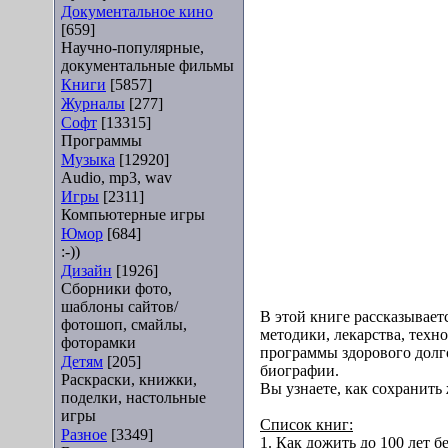
Документальное кино
[659]
Научно-популярные,
документальные фильмы
Книги
[5857]
Журналы
[277]
Софт
[13315]
Программы
Музыка
[12920]
Audio, mp3, wav
Игры
[2311]
Компьютерные игры
Юмор
[684]
:-))
Дизайн
[1926]
Сборники фото,
шаблоны сайтов/
В этой книге рассказывает
фотошоп, смайлы,
методики, лекарства, техн
фоторамки
программы здорового долго
Детям
[205]
биографии.
Раскраски, книжки,
Вы узнаете, как сохранить
поделки, настольные
игры
Список книг:
Разное
[3349]
1. Как дожить до 100 лет б