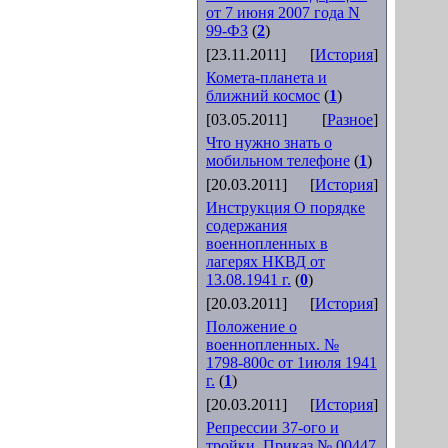
от 7 июня 2007 года N
99-ФЗ
(
2
)
[23.11.2011]
[
История
]
Комета-планета и
ближний космос
(
1
)
[03.05.2011]
[
Разное
]
Что нужно знать о
мобильном телефоне
(
1
)
[20.03.2011]
[
История
]
Инструкция О порядке
содержания
военнопленных в
лагерях НКВД от
13.08.1941 г.
(
0
)
[20.03.2011]
[
История
]
Положение о
военнопленных. №
1798-800с от 1июля 1941
г.
(
1
)
[20.03.2011]
[
История
]
Репрессии 37-ого и
тройки. Приказ № 00447