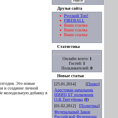
Друзья сайта
Русский Топ!
FIREBALL
Ваша ссылка
Ваша ссылка
Ваша ссылка
Статистика
Онлайн всего:
1
Гостей:
1
Пользователей:
0
Новые статьи
сегодня. Это новые
[25.01.2014]
[
Право
]
ни и создание личной
Арестован начальник
ебе молодильную добавку в
НИИЦ БТ полковник
О.В.Трегубенко
(
0
)
[01.02.2012]
[
Политика
]
Федеральный Закон
Российской Федерации