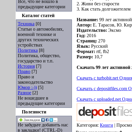
Все, что не вошло в
2. Живи без старости
предыдущие категории
3. Как стать долгожителем
Каталог статей
Название:
99 лет активной
Техника
[0]
Автор:
Е. Тарасов, Ю. Ки
Статьи о автомобилях,
Издательство:
Эксмо
военной технике и
Год:
2016
других технических
Страниц:
270
устройствах
Язык:
Русский
Политика
[8]
Формат:
rtf, fb2
Политика, общество,
Размер:
10,7
государство и т.п.
История
[7]
Скачать 99 лет активной 
Право
[7]
Право и
Скачать с turbobit.net Одн
законодательство
Юмор :-))
[5]
Скачать с depositfiles.com
Разное
[2]
Не вошедшее в
Скачать с uploaded.net Од
предыдущие категории
Полезности
Не забудьте добавить нас
Категория:
Книги
| Просмо
в закладки! (CTRL-D)