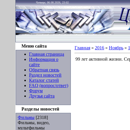
Четверг, 06.08.2026, 23:02
Меню сайта
Главная
»
2016
»
Ноябрь
»
Главная страница
99 лет активной жизни. Сер
Информация о
сайте
Обратная связь
Раздел новостей
Каталог статей
FAQ (вопрос/ответ)
Форум
Друзья сайта
Разделы новостей
Фильмы
[2318]
Фильмы, видео,
мультфильмы