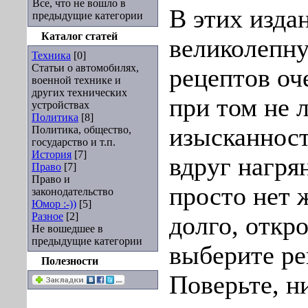
Все, что не вошло в
В этих изда
предыдущие категории
Каталог статей
великолепн
Техника
[0]
Статьи о автомобилях,
рецептов оч
военной технике и
других технических
при том не
устройствах
Политика
[8]
изысканност
Политика, общество,
государство и т.п.
История
[7]
вдруг нагря
Право
[7]
Право и
просто нет 
законодательство
Юмор :-))
[5]
Разное
[2]
долго, откр
Не вошедшее в
предыдущие категории
выберите ре
Полезности
Поверьте, н