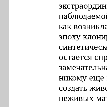
экстраорди
наблюдаемо
как возникл
эпоху клони
синтетическ
остается сп
замечательн
никому еще 
создать жив
неживых ма