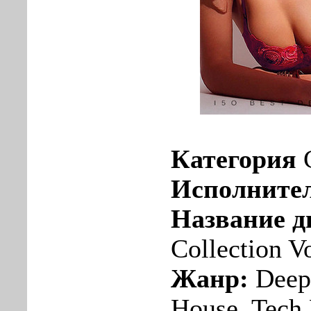
Категория
Исполните
Название д
Collection V
Жанр:
Deep
House, Tech 