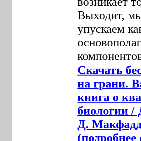
возникает т
Выходит, мы
упускаем как
основопола
компоненто
Скачать бе
на грани. 
книга о кв
биологии /
Д. Макфадд
(подробнее 