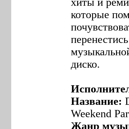
хиты и реми
которые пом
почувствова
перенестись 
музыкальной
диско.
Исполните
Название:
D
Weekend Part
Жанр музы