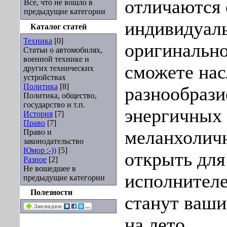
отличаются 
Все, что не вошло в
предыдущие категории
индивидуал
Каталог статей
Техника
[0]
оригинальн
Статьи о автомобилях,
военной технике и
сможете нас
других технических
устройствах
Политика
[8]
разнообрази
Политика, общество,
государство и т.п.
энергичных 
История
[7]
Право
[7]
меланхолич
Право и
законодательство
Юмор :-))
[5]
открыть для
Разное
[2]
Не вошедшее в
исполнителе
предыдущие категории
Полезности
станут ваш
на лето.