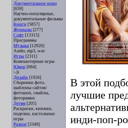
Документальное кино
[659]
Научно-популярные,
документальные фильмы
Книги
[5857]
Журналы
[277]
Софт
[13315]
Программы
Музыка
[12920]
Audio, mp3, wav
Игры
[2311]
Компьютерные игры
Юмор
[684]
:-))
Дизайн
[1926]
В этой подб
Сборники фото,
шаблоны сайтов/
лучшие пре
фотошоп, смайлы,
фоторамки
Детям
[205]
альтернатив
Раскраски, книжки,
поделки, настольные
инди-поп-ро
игры
Разное
[3349]