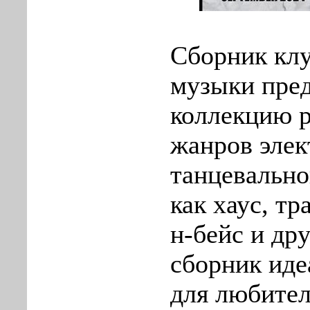
Сборник клу
музыки пред
коллекцию 
жанров эле
танцевально
как хаус, тр
н-бейс и др
сборник иде
для любите