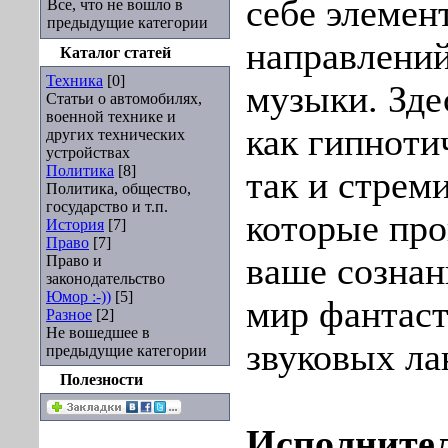
себе элемен
Все, что не вошло в
предыдущие категории
направлений
Каталог статей
Техника
[0]
музыки. Зде
Статьи о автомобилях,
военной технике и
как гипноти
других технических
устройствах
Политика
[8]
так и стрем
Политика, общество,
государство и т.п.
которые про
История
[7]
Право
[7]
ваше сознан
Право и
законодательство
Юмор :-))
[5]
мир фантас
Разное
[2]
Не вошедшее в
звуковых л
предыдущие категории
Полезности
Исполните