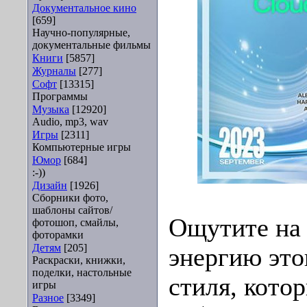
Документальное кино
[659]
Научно-популярные,
документальные фильмы
Книги
[5857]
Журналы
[277]
Софт
[13315]
Программы
Музыка
[12920]
Audio, mp3, wav
Игры
[2311]
Компьютерные игры
Юмор
[684]
:-))
Дизайн
[1926]
Сборники фото,
шаблоны сайтов/
Ощутите на 
фотошоп, смайлы,
фоторамки
Детям
[205]
энергию это
Раскраски, книжки,
поделки, настольные
стиля, кото
игры
Разное
[3349]