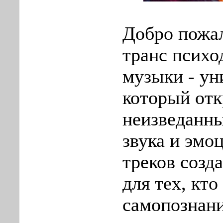
Добро пожал
транс психо
музыки - ун
который отк
неизведанны
звука и эмо
треков созд
для тех, кто
самопознан