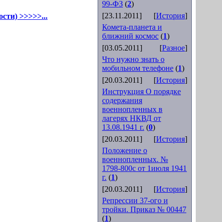
99-ФЗ
(
2
)
[23.11.2011]
[
История
]
сти) >>>>>...
Комета-планета и
ближний космос
(
1
)
[03.05.2011]
[
Разное
]
Что нужно знать о
мобильном телефоне
(
1
)
[20.03.2011]
[
История
]
Инструкция О порядке
содержания
военнопленных в
лагерях НКВД от
13.08.1941 г.
(
0
)
[20.03.2011]
[
История
]
Положение о
военнопленных. №
1798-800с от 1июля 1941
г.
(
1
)
[20.03.2011]
[
История
]
Репрессии 37-ого и
тройки. Приказ № 00447
(
1
)