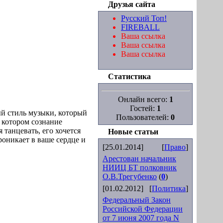
Друзья сайта
Русский Топ!
FIREBALL
Ваша ссылка
Ваша ссылка
Ваша ссылка
Статистика
Онлайн всего:
1
Гостей:
1
ый стиль музыки, который
Пользователей:
0
и котором сознание
 танцевать, его хочется
Новые статьи
роникает в ваше сердце и
[25.01.2014]
[
Право
]
Арестован начальник
НИИЦ БТ полковник
О.В.Трегубенко
(
0
)
[01.02.2012]
[
Политика
]
Федеральный Закон
Российской Федерации
от 7 июня 2007 года N