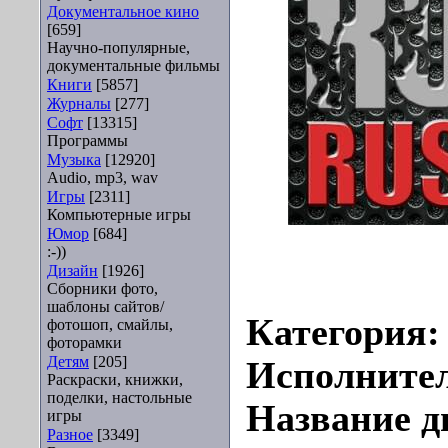
Документальное кино
[659]
Научно-популярные,
документальные фильмы
Книги
[5857]
Журналы
[277]
Софт
[13315]
Программы
Музыка
[12920]
Audio, mp3, wav
Игры
[2311]
Компьютерные игры
Юмор
[684]
:-))
Дизайн
[1926]
Сборники фото,
шаблоны сайтов/
Категория
фотошоп, смайлы,
фоторамки
Детям
[205]
Исполните
Раскраски, книжки,
поделки, настольные
Название д
игры
Разное
[3349]