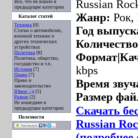
Russian Roc
Все, что не вошло в
предыдущие категории
Жанр:
Рок,
Каталог статей
Техника
[0]
Год выпуск
Статьи о автомобилях,
военной технике и
Количество
других технических
устройствах
Политика
[8]
Формат|Кач
Политика, общество,
государство и т.п.
kbps
История
[7]
Право
[7]
Время звуч
Право и
законодательство
Юмор :-))
[5]
Размер фай
Разное
[2]
Не вошедшее в
Скачать бе
предыдущие категории
Полезности
Russian Roc
(подробнее 