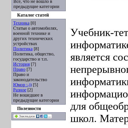
Все, что не вошло в
предыдущие категории
Каталог статей
Техника
[0]
Статьи о автомобилях,
Учебник-тет
военной технике и
других технических
информатике
устройствах
Политика
[8]
является со
Политика, общество,
государство и т.п.
История
[7]
непрерывног
Право
[7]
Право и
информатик
законодательство
Юмор :-))
[5]
Разное
[2]
информацио
Не вошедшее в
предыдущие категории
для общеоб
Полезности
школ. Матер