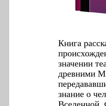
Книга расск
происхожде
значении теа
древними М
передававш
знание о че
Вселенной.