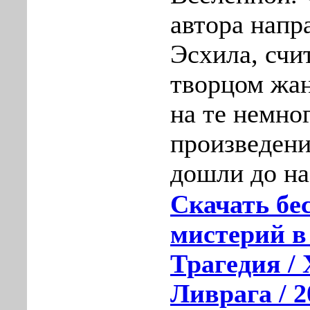
автора напр
Эсхила, сч
творцом жан
на те немно
произведени
дошли до на
Скачать бе
мистерий в
Трагедия /
Ливрага / 2