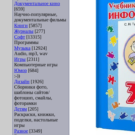
Документальное кино
[659]
Научно-популярные,
документальные фильмы
Книги
[5857]
Журналы
[277]
Софт
[13315]
Программы
Музыка
[12924]
Audio, mp3, wav
Игры
[2311]
Компьютерные игры
Юмор
[684]
:-))
Дизайн
[1926]
Сборники фото,
шаблоны сайтов/
фотошоп, смайлы,
фоторамки
Детям
[205]
Раскраски, книжки,
поделки, настольные
игры
Разное
[3349]