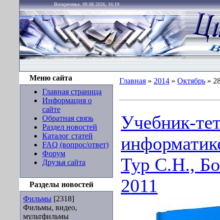
Воскресенье, 09.08.2026, 16:19
Меню сайта
Главная
»
2014
»
Октябрь
»
2
Главная страница
Информация о
сайте
Учебник-тет
Обратная связь
Раздел новостей
Каталог статей
информатике
FAQ (вопрос/ответ)
Форум
Тур С.Н., Бо
Друзья сайта
2011
Разделы новостей
Фильмы
[2318]
Фильмы, видео,
мультфильмы