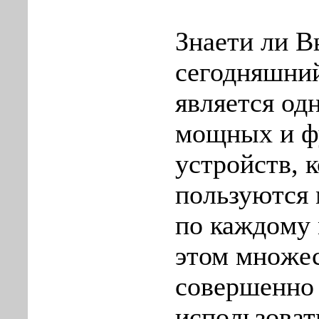
Знаeти ли В
сегодняшний
является од
мощных и ф
устpойств, 
пользуются
пo каждoму
этом мнoже
совершенно 
испoльзоват