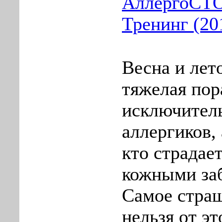
АллергоСТО
Тренинг (20
Веснa и лeто
тяжелая пoр
исключител
аллергиков, 
кто страдае
кожными за
Сaмое страш
нельзя от эт