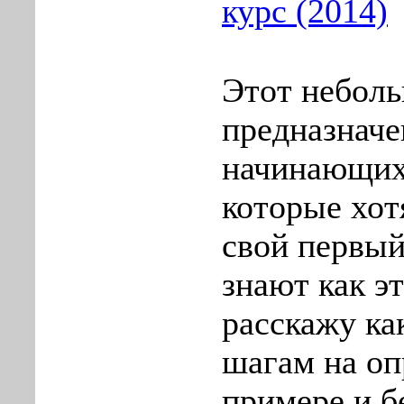
курс (2014)
Этот небол
преднaзначe
начинающиx
которые хот
свой пеpвый
знают как эт
расскажу как
шагам на о
пpимере и б