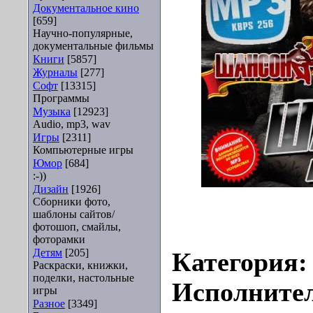
Документальное кино
[659]
Научно-популярные,
документальные фильмы
Книги
[5857]
Журналы
[277]
Софт
[13315]
Программы
Музыка
[12923]
Audio, mp3, wav
Игры
[2311]
Компьютерные игры
Юмор
[684]
:-))
Дизайн
[1926]
Сборники фото,
шаблоны сайтов/
фотошоп, смайлы,
фоторамки
Детям
[205]
Категория
Раскраски, книжки,
поделки, настольные
Исполните
игры
Разное
[3349]