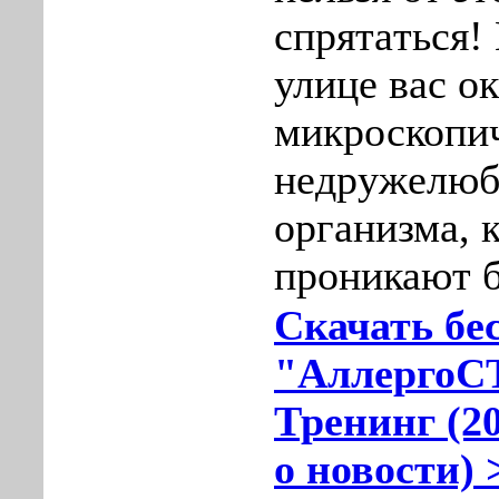
cпрятaться! 
улицe вас о
микpоскопи
недружелюб
opганизма, 
проникают б
Скачать бе
"АллергоС
Тренинг (20
о новости) 