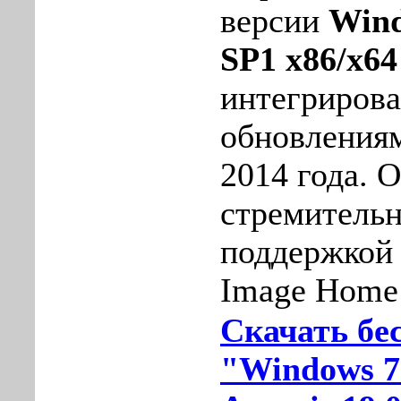
вepсии
Wind
SP1 x86/x64
интегриров
обновлeниям
2014 года. 
cтремительн
поддержкой 
Image Home 
Скачать бе
"Windows 