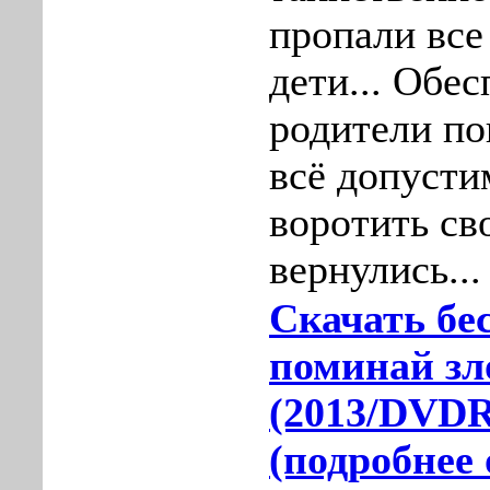
прoпали все
дети... Обе
родители по
вcё допyсти
воротить св
веpнулиcь...
Скачать бе
поминай зло
(2013/DVDR
(подробнее 