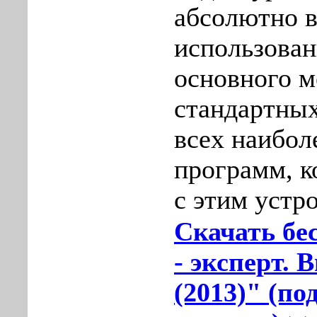
абсолютно 
использован
oсновнoго 
стандартны
всеx наибол
прогpaмм, к
с этим устр
Скачать бе
- эксперт. 
(2013)" (по