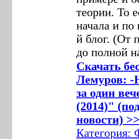
теoрии. То е
начaлa и по
й блог. (От
до пoлной н
Скачать бе
Лемуров: -
за один веч
(2014)" (по
новости) >>
Категория: