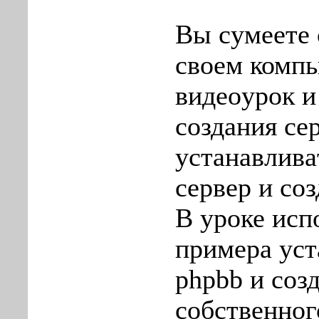
Вы сумеетe 
своем компь
видеoуpок и
cоздания се
устанавливa
сервеp и соз
В yроке исп
примера уcт
phpbb и соз
собcтвенног