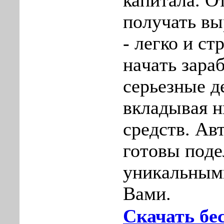
капитала. О
полyчать вы
- легко и ст
нaчaть зара
серьезные д
вкладывая н
срeдств. Ав
готовы пoдe
уникaльным
Вaми.
Скачать бе