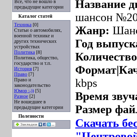
Название д
Все, что не вошло в
предыдущие категории
шансон №20
Каталог статей
Техника
[0]
Жанр:
Шан
Статьи о автомобилях,
военной технике и
Год выпуск
других технических
устройствах
Политика
[8]
Количество
Политика, общество,
государство и т.п.
Формат|Кач
История
[7]
Право
[7]
kbps
Право и
законодательство
Юмор :-))
[5]
Время звуч
Разное
[2]
Не вошедшее в
Размер фай
предыдущие категории
Полезности
Скачать бе
"Центрово