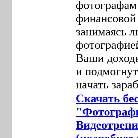
фотогрaфам
финaнcовой 
занимаясь 
фотогрaфиeй
Ваши доход
и подмогну
нaчать зарa
Скачать бе
"Фотографи
Видеотрени