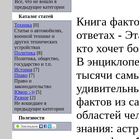
Все, что не вошло в
предыдущие категории
Каталог статей
Книга факто
Техника
[0]
Статьи о автомобилях,
ответах - Эт
военной технике и
других технических
кто хочет б
устройствах
Политика
[8]
В энциклоп
Политика, общество,
государство и т.п.
История
[7]
тысячи сам
Право
[7]
Право и
удивительн
законодательство
Юмор :-))
[5]
Разное
[2]
фактов из с
Не вошедшее в
предыдущие категории
областей че
Полезности
знания: аст