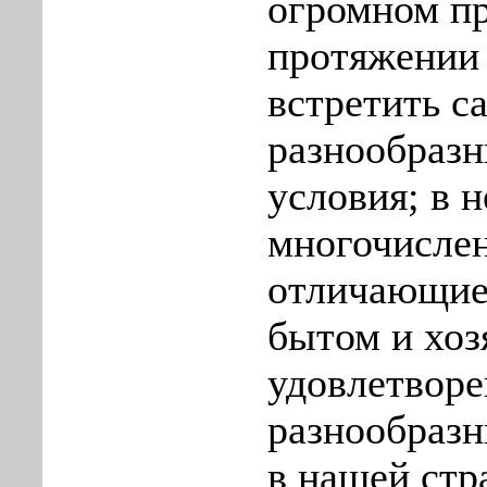
огромном пр
протяжении
встретить с
разнообраз
условия; в 
многочисле
отличающиес
бытом и хоз
удовлетворе
разнообраз
в нашей стр