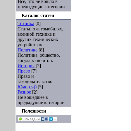
Все, что не вошло в
предыдущие категории
Каталог статей
Техника
[0]
Статьи о автомобилях,
военной технике и
других технических
устройствах
Политика
[8]
Политика, общество,
государство и т.п.
История
[7]
Право
[7]
Право и
законодательство
Юмор :-))
[5]
Разное
[2]
Не вошедшее в
предыдущие категории
Полезности