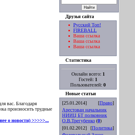
Друзья сайта
Русский Топ!
FIREBALL
Ваша ссылка
Ваша ссылка
Ваша ссылка
Статистика
Онлайн всего:
1
Гостей:
1
Пользователей:
0
Новые статьи
[25.01.2014]
[
Право
]
для вас. Благодаря
нка произносить трудные
Арестован начальник
НИИЦ БТ полковник
ее о новости) >>>>>...
О.В.Трегубенко
(
0
)
[01.02.2012]
[
Политика
]
Федеральный Закон