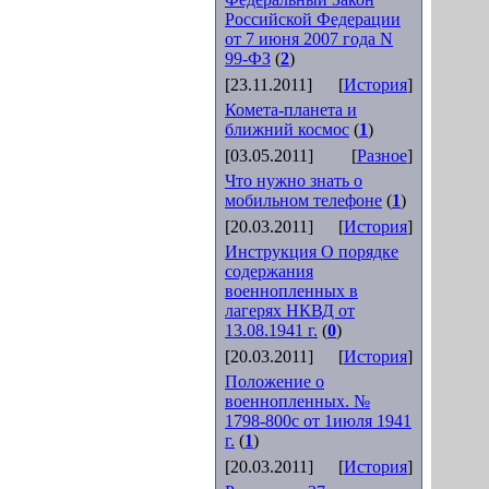
Российской Федерации
от 7 июня 2007 года N
99-ФЗ
(
2
)
[23.11.2011]
[
История
]
Комета-планета и
ближний космос
(
1
)
[03.05.2011]
[
Разное
]
Что нужно знать о
мобильном телефоне
(
1
)
[20.03.2011]
[
История
]
Инструкция О порядке
содержания
военнопленных в
лагерях НКВД от
13.08.1941 г.
(
0
)
[20.03.2011]
[
История
]
Положение о
военнопленных. №
1798-800с от 1июля 1941
г.
(
1
)
[20.03.2011]
[
История
]