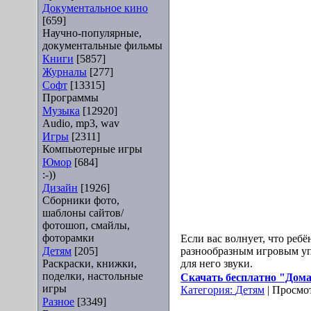
Документальное кино
[659]
Научно-популярные,
документальные фильмы
Книги
[5857]
Журналы
[277]
Софт
[13315]
Программы
Музыка
[12920]
Audio, mp3, wav
Игры
[2311]
Компьютерные игры
Юмор
[684]
:-))
Дизайн
[1926]
Сборники фото,
шаблоны сайтов/
фотошоп, смайлы,
фоторамки
Если вас волнует, что ребё
Детям
[205]
разнообразным игровым уп
Раскраски, книжки,
для него звуки.
поделки, настольные
Скачать бесплатно "Домаш
игры
Категория:
Детям
| Просмот
Разное
[3349]