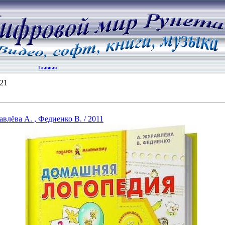
Главная
21
влёва А. , Федиенко В. / 2011