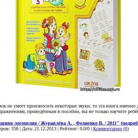
нок не умеет произносить некоторые звуки, то эта книга именно 
ражнениям, приведённым в пособии, вы не только научите ребё
няя логопедия / Журавлёва А. , Федиенко В. / 2011" (подробн
ров: 358 | Дата:
21.12.2013
| Рейтинг: 0.0/0 |
Комментарии (0)