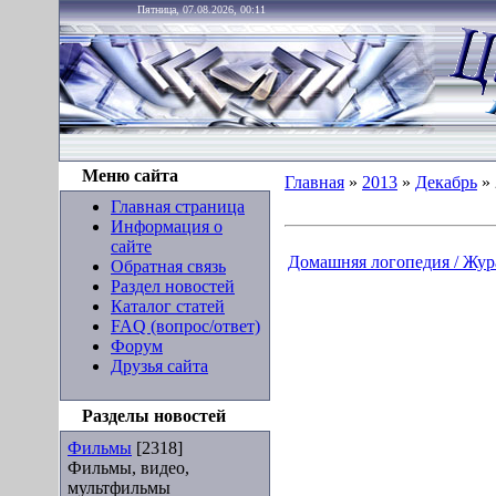
Пятница, 07.08.2026, 00:11
Меню сайта
Главная
»
2013
»
Декабрь
»
Главная страница
Информация о
сайте
Домашняя логопедия / Жура
Обратная связь
Раздел новостей
Каталог статей
FAQ (вопрос/ответ)
Форум
Друзья сайта
Разделы новостей
Фильмы
[2318]
Фильмы, видео,
мультфильмы