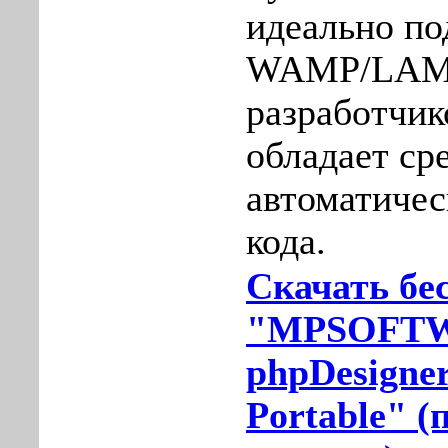
идеально по
WAMP/LAMP
разработчико
обладает ср
автоматичес
кода.
Скачать бе
"MPSOFT
phpDesigner
Portable" (