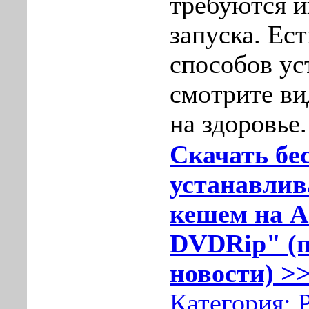
требуются и
запуска. Ест
способов ус
смотрите ви
на здоровье.
Скачать бе
устанавлив
кешем на A
DVDRip" (п
новости) >>
Категория: