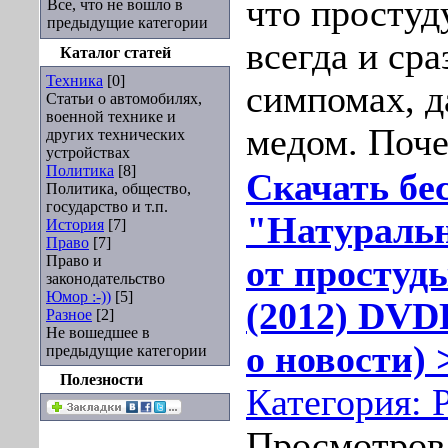
что простуд
Все, что не вошло в
предыдущие категории
всегда и ср
Каталог статей
Техника
[0]
симпомах, д
Статьи о автомобилях,
военной технике и
медом. Поч
других технических
устройствах
Политика
[8]
Скачать бе
Политика, общество,
государство и т.п.
"Натуральн
История
[7]
Право
[7]
Право и
от простуд
законодательство
Юмор :-))
[5]
(2012) DVD
Разное
[2]
Не вошедшее в
о новости) 
предыдущие категории
Полезности
Категория:
Просмотров: