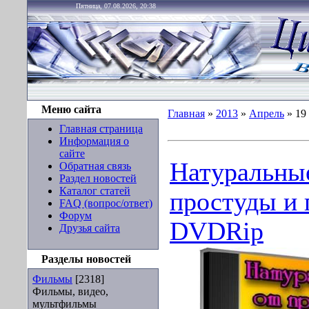
Пятница, 07.08.2026, 20:38
Меню сайта
Главная
»
2013
»
Апрель
»
19
Главная страница
Информация о
сайте
Натуральные
Обратная связь
Раздел новостей
Каталог статей
простуды и 
FAQ (вопрос/ответ)
Форум
DVDRip
Друзья сайта
Разделы новостей
Фильмы
[2318]
Фильмы, видео,
мультфильмы