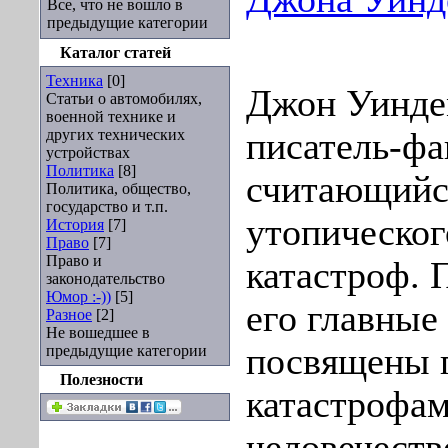
Все, что не вошло в
предыдущие категории
Каталог статей
Техника
[0]
Джон Уинде
Статьи о автомобилях,
военной технике и
других технических
писатель-фа
устройствах
Политика
[8]
считающийс
Политика, общество,
государство и т.п.
утопическог
История
[7]
Право
[7]
Право и
катастроф. 
законодательство
Юмор :-))
[5]
его главные
Разное
[2]
Не вошедшее в
посвящены 
предыдущие категории
Полезности
катастрофам
человечеств