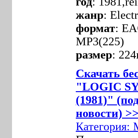
год
: 1981,re
жанр
: Elect
формат
: EA
MP3(225)
размер
: 22
Скачать бе
"LOGIC SY
(1981)" (по
новости) >>
Категория: