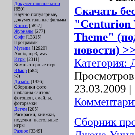
Документальное кино
Скачать бе
[659]
Научно-популярные,
документальные фильмы
"Centurion
Книги
[5857]
Журналы
[277]
Theme" (по
Софт
[13315]
Программы
новости) >>
Музыка
[12920]
Audio, mp3, wav
Игры
[2311]
Категория:
Компьютерные игры
Юмор
[684]
Просмотров:
:-))
Дизайн
[1926]
23.03.2009
|
Сборники фото,
шаблоны сайтов/
фотошоп, смайлы,
Комментарии
фоторамки
Детям
[205]
Раскраски, книжки,
Сборник пр
поделки, настольные
игры
Разное
[3349]
Джона Уинд