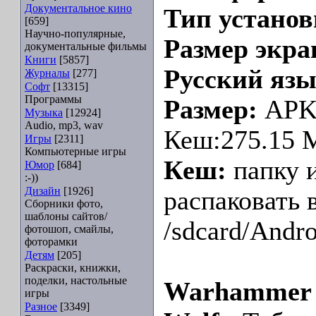
Документальное кино
Тип устано
[659]
Научно-популярные,
Размер экра
документальные фильмы
Книги
[5857]
Русский язы
Журналы
[277]
Софт
[13315]
Программы
Размер:
APK:
Музыка
[12924]
Audio, mp3, wav
Кеш:275.15 
Игры
[2311]
Компьютерные игры
Кеш:
папку и
Юмор
[684]
:-))
Дизайн
[1926]
распаковать 
Сборники фото,
шаблоны сайтов/
/sdcard/Andro
фотошоп, смайлы,
фоторамки
Детям
[205]
Раскраски, книжки,
поделки, настольные
Warhammer 4
игры
Разное
[3349]