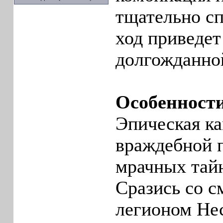
тщательно с
ход приведет
долгожданно
Особенност
Эпическая к
враждебной п
мрачных тай
Сразись со 
легионом Не