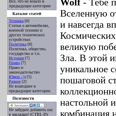
Wolf
- Тебе 
Все, что не вошло в
предыдущие категории
Вселенную о
Каталог статей
Техника
[0]
и навсегда в
Статьи о автомобилях,
военной технике и
Космических
других технических
устройствах
великую поб
Политика
[8]
Политика, общество,
государство и т.п.
Зла. В этой 
История
[7]
Право
[7]
уникальное с
Право и
законодательство
Юмор :-))
[5]
пошаговой ст
Разное
[2]
Не вошедшее в
коллекционн
предыдущие категории
Полезности
настольной и
Не забудьте добавить нас
комбинация 
в закладки! (CTRL-D)