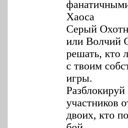
фанатичными
Хаоса
Серый Охотн
или Волчий С
решать, кто 
с твоим соб
игры.
Разблокируй 
участников о
двоих, кто п
бой.