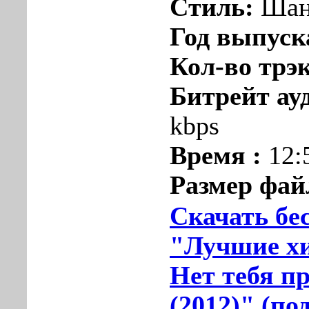
Стиль:
Шан
Год выпуск
Кол-во трэ
Битрейт ау
kbps
Время :
12:
Размер фай
Скачать бе
"Лучшие х
Нет тебя п
(2012)" (по