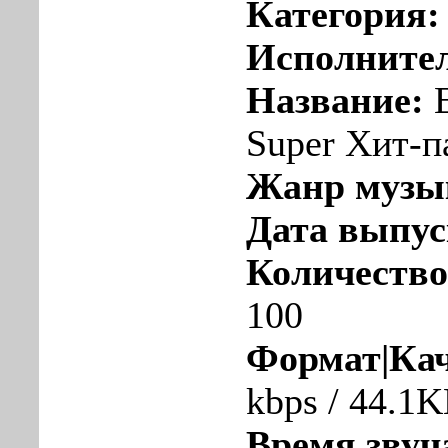
Категория
Исполните
Название:
E
Super Хит-п
Жанр музы
Дата выпу
Количество
100
Формат|Кач
kbps / 44.1
Время звуч