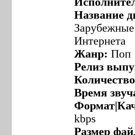
Исполните
Название д
Зарубежные
Интернета
Жанр:
Поп
Релиз вып
Количество
Время звуч
Формат|Кач
kbps
Размер фай