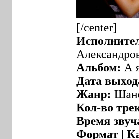
[/center]
Исполните
Александро
Альбом:
А 
Дата выход
Жанр:
Шан
Кол-во тре
Время звуч
Формат | К