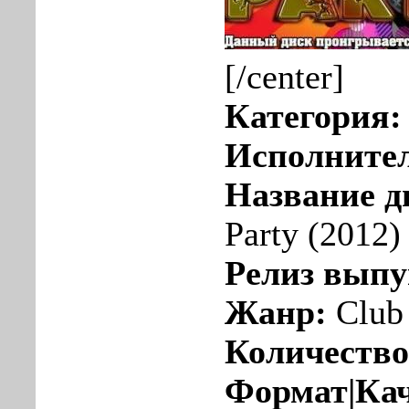
[/center]
Категория:
Исполните
Название д
Party (2012)
Релиз вып
Жанр:
Club
Количество
Формат|Ка