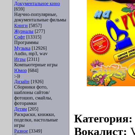
Документальное кино
[659]
Научно-популярные,
документальные фильмы
Книги
[5857]
Журналы
[277]
Софт
[13315]
Программы
Музыка
[12926]
Audio, mp3, wav
Игры
[2311]
Компьютерные игры
Юмор
[684]
:-))
Дизайн
[1926]
Сборники фото,
шаблоны сайтов/
фотошоп, смайлы,
фоторамки
Детям
[205]
Раскраски, книжки,
Категория
поделки, настольные
игры
Вокалист:
Разное
[3349]