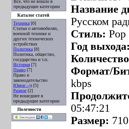
Все, что не вошло в
Название д
предыдущие категории
Каталог статей
Русском рад
Техника
[0]
Статьи о автомобилях,
Стиль:
Pop
военной технике и
других технических
Год выхода
устройствах
Политика
[8]
Политика, общество,
Количество
государство и т.п.
История
[7]
Формат/Би
Право
[7]
Право и
kbps
законодательство
Юмор :-))
[5]
Разное
[2]
Продолжит
Не вошедшее в
предыдущие категории
05:47:21
Полезности
Размер:
710