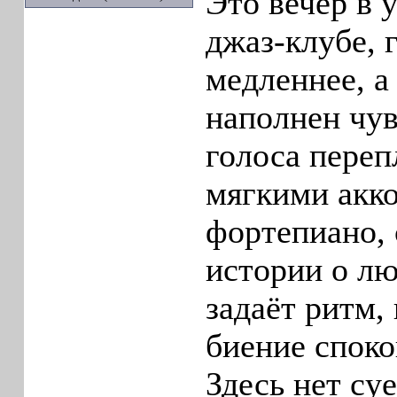
Это вечер в 
джаз‑клубе, 
медленнее, а
наполнен чу
голоса переп
мягкими акк
фортепиано,
истории о лю
задаёт ритм,
биение споко
Здесь нет су