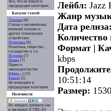
Все, что не вошло в
Лейбл:
Jazz 
предыдущие категории
Каталог статей
Жанр музык
Техника
[0]
Дата релиза
Статьи о автомобилях,
военной технике и
других технических
Количество
устройствах
Политика
[8]
Формат | Ка
Политика, общество,
государство и т.п.
История
[7]
kbps
Право
[7]
Право и
Продолжите
законодательство
Юмор :-))
[5]
10:51:14
Разное
[2]
Не вошедшее в
предыдущие категории
Размер:
1530
Полезности
Не забудьте добавить нас
в закладки! (CTRL-D)