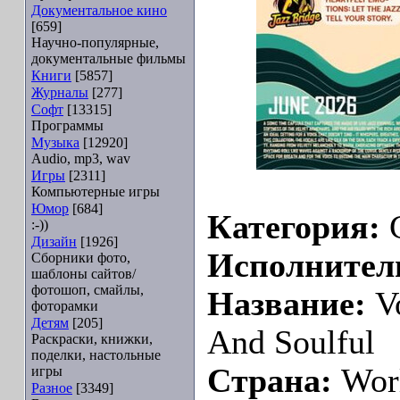
Документальное кино
[659]
Научно-популярные,
документальные фильмы
Книги
[5857]
Журналы
[277]
Софт
[13315]
Программы
Музыка
[12920]
Audio, mp3, wav
Игры
[2311]
Компьютерные игры
Юмор
[684]
Категория:
C
:-))
Дизайн
[1926]
Исполнител
Сборники фото,
шаблоны сайтов/
фотошоп, смайлы,
Название:
Vo
фоторамки
Детям
[205]
And Soulful
Раскраски, книжки,
поделки, настольные
Страна:
Wor
игры
Разное
[3349]