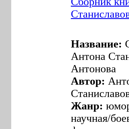
Сборник кн
Станиславо
Название:
С
Антона Ста
Антонова
Автор:
Ант
Станиславо
Жанр:
юмор
научная/бое