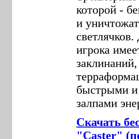
которой - б
и уничтожат
светлячков. 
игрока имее
заклинаний,
терраформац
быстрыми 
залпами эне
Скачать бе
"Caster" (п