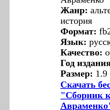
Жанр:
альт
история
Формат:
fb
Язык:
русс
Качество:
о
Год издания
Размер:
1.9
Скачать бе
"Сборник к
Авраменко"