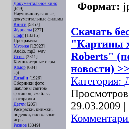
Формат:
j
Документальное кино
[659]
Научно-популярные,
документальные фильмы
Книги
[5857]
Скачать бе
Журналы
[277]
Софт
[13315]
Программы
"Картины х
Музыка
[12923]
Audio, mp3, wav
Roberts" (п
Игры
[2311]
Компьютерные игры
новости) >>
Юмор
[684]
:-))
Категория:
Дизайн
[1926]
Сборники фото,
шаблоны сайтов/
Просмотров:
фотошоп, смайлы,
фоторамки
29.03.2009
|
Детям
[205]
Раскраски, книжки,
поделки, настольные
Комментарии
игры
Разное
[3349]