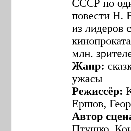
СССР по од
повести Н. 
из лидеров 
кинопроката
млн. зрителе
Жанр:
сказ
ужасы
Режиссёр:
К
Ершов, Геор
Автор сцен
Птушко, Ко