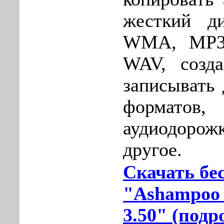
жесткий д
WMA, MP3
WAV, созда
записывать
форматов,
аудиодор
другое.
Скачать бе
"Ashampoo 
3.50" (подр