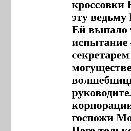
кроссовки 
эту ведьму
Ей выпало 
испытание 
секретарем
могуществ
волшебниц
руководите
корпораци
госпожи М
Чего тольк