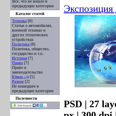
Все, что не вошло в
Экспозиция 
предыдущие категории
Каталог статей
Техника
[0]
Статьи о автомобилях,
военной технике и
других технических
устройствах
Политика
[8]
Политика, общество,
государство и т.п.
История
[7]
Право
[7]
Право и
законодательство
Юмор :-))
[5]
Разное
[2]
Не вошедшее в
предыдущие категории
Полезности
PSD | 27 lay
px | 300 dpi