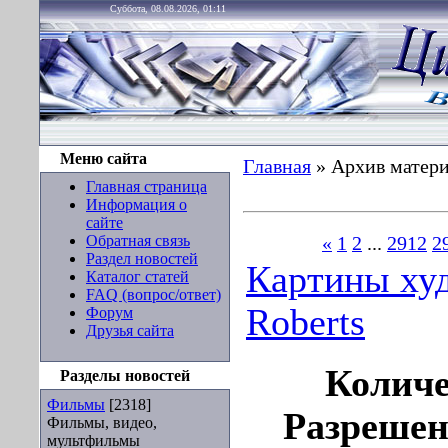
Суббота, 08.08.2026, 01:11
Меню сайта
Главная
»
Архив матер
Главная страница
Информация о
сайте
Обратная связь
«
1
2
...
2912
2
Раздел новостей
Картины ху
Каталог статей
FAQ (вопрос/ответ)
Roberts
Форум
Друзья сайта
Количе
Разделы новостей
Фильмы
[2318]
Разрешен
Фильмы, видео,
мультфильмы