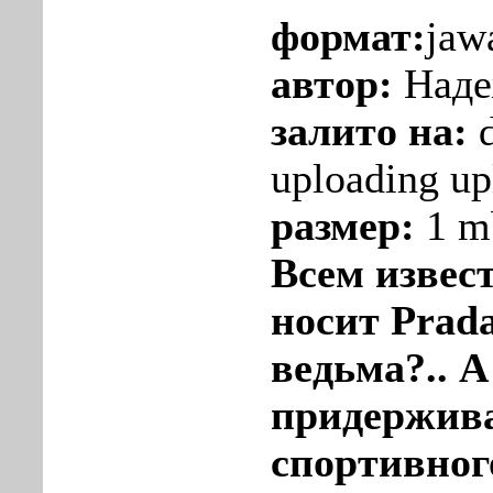
формат:
jawa
автор:
Наде
залито на:
d
uploading u
размер:
1 m
Всем извест
носит Prada
ведьма?.. А
придержив
спортивног