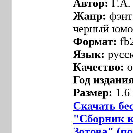
Автор:
Г.А.
Жанр:
фэнте
черный юмо
Формат:
fb
Язык:
русс
Качество:
о
Год издания
Размер:
1.6
Скачать бе
"Сборник к
Зотова" (по