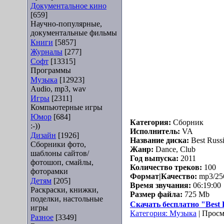
Документальное кино
[659]
Научно-популярные,
документальные фильмы
Книги
[5857]
Журналы
[277]
Софт
[13315]
Программы
Музыка
[12923]
Audio, mp3, wav
Игры
[2311]
Компьютерные игры
Юмор
[684]
Категория:
Сборник
:-))
Исполнитель:
VA
Дизайн
[1926]
Название диска:
Best Russ
Сборники фото,
Жанр:
Dance, Club
шаблоны сайтов/
Год выпуска:
2011
фотошоп, смайлы,
Количество треков:
100
фоторамки
Формат|Качество:
mp3/25
Детям
[205]
Время звучания:
06:19:00
Раскраски, книжки,
Размер файла:
725 Mb
поделки, настольные
Скачать бесплатно "Best R
игры
Категория:
Музыка
| Просм
Разное
[3349]