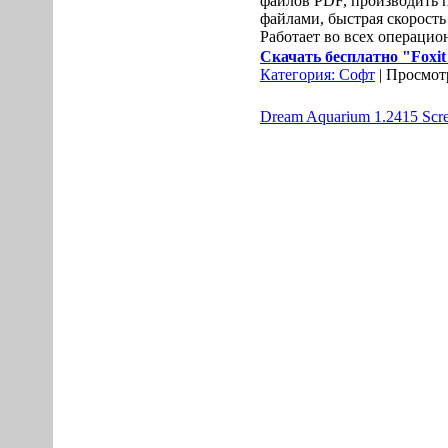
файлов PDF, производить п
файлами, быстрая скорость
Работает во всех операци
Скачать бесплатно "Foxit R
Категория:
Софт
| Просмотр
Dream Aquarium 1.2415 Scre