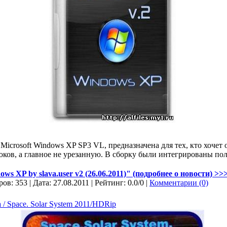
 Microsoft Windows XP SP3 VL, предназначена для тех, кто хоче
люков, а главное не урезанную. В сборку были интегрированы по
s XP by slava.user v2 (26.06.2011)" (подробнее о новости) >>>
ов: 353 | Дата:
27.08.2011
| Рейтинг: 0.0/0 |
Комментарии (0)
/ Space. Solar System 2011/HDRip