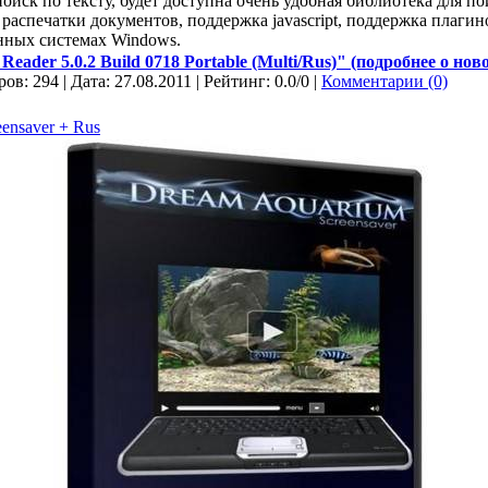
оиск по тексту, будет доступна очень удобная библиотека для п
 распечатки документов, поддержка javascript, поддержка плагин
онных системах Windows.
eader 5.0.2 Build 0718 Portable (Multi/Rus)" (подробнее о ново
ов: 294 | Дата:
27.08.2011
| Рейтинг: 0.0/0 |
Комментарии (0)
ensaver + Rus