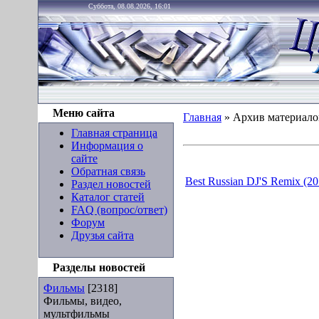
Суббота, 08.08.2026, 16:01
Меню сайта
Главная
»
Архив материало
Главная страница
Информация о
сайте
Обратная связь
Best Russian DJ'S Remix (20
Раздел новостей
Каталог статей
FAQ (вопрос/ответ)
Форум
Друзья сайта
Разделы новостей
Фильмы
[2318]
Фильмы, видео,
мультфильмы