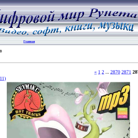
Главная
в
«
1
2
...
2870
2871
28
11)