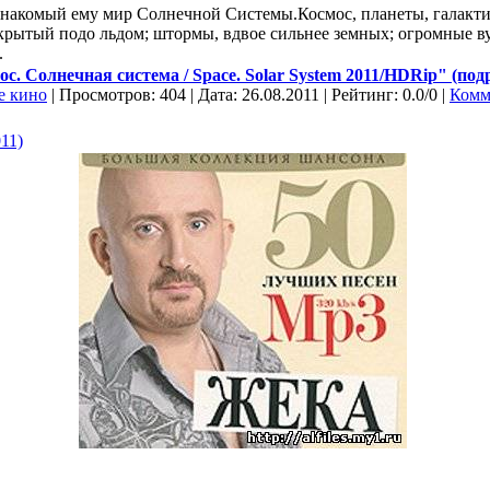
знакомый ему мир Солнечной Системы.Космос, планеты, галактик
скрытый подо льдом; штормы, вдвое сильнее земных; огромные в
.
. Солнечная система / Space. Solar System 2011/HDRip" (подр
е кино
| Просмотров: 404 | Дата:
26.08.2011
| Рейтинг: 0.0/0 |
Комм
11)