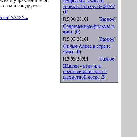
оиска и управления PDF
Репрессии 37-ого и
ов и многое другое.
тройки. Приказ № 00447
(
1
)
сти) >>>>>...
[15.06.2010]
[
Разное
]
Современные фильмы и
кино
(
0
)
[15.03.2010]
[
Разное
]
Фильм Алиса в стране
чудес
(
0
)
[13.05.2009]
[
Разное
]
Шашки - игра или
военные маневры на
шахматной доске
(
3
)