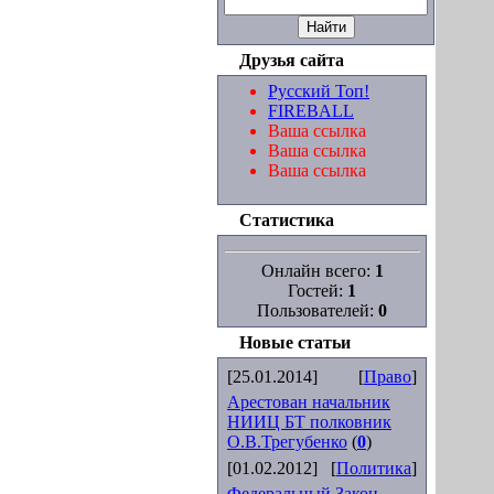
Друзья сайта
Русский Топ!
FIREBALL
Ваша ссылка
Ваша ссылка
Ваша ссылка
Статистика
Онлайн всего:
1
Гостей:
1
Пользователей:
0
Новые статьи
[25.01.2014]
[
Право
]
Арестован начальник
НИИЦ БТ полковник
О.В.Трегубенко
(
0
)
[01.02.2012]
[
Политика
]
Федеральный Закон