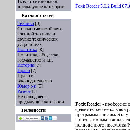
Все, что не вошло в
Foxit Reader 5.0.2 Build 071
предыдущие категории
Каталог статей
Техника
[0]
Статьи о автомобилях,
военной технике и
других технических
устройствах
Политика
[8]
Политика, общество,
государство и т.п.
История
[7]
Право
[7]
Право и
законодательство
Юмор :-))
[5]
Разное
[2]
Не вошедшее в
предыдущие категории
Foxit Reader
- профессион
сравнительно небольшой ра
Полезности
программы в целом. Эта у
к программным и аппаратн
полноценного просмотра P