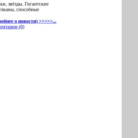
и, звёзды. Гигантские
улканы, способные
обнее о новости) >>>>>...
ентарии (0)