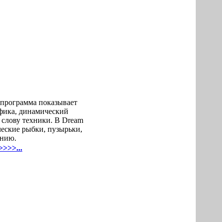
 программа показывает
афика, динамический
 слову техники. В Dream
ческие рыбки, пузырьки,
ению.
>>>...