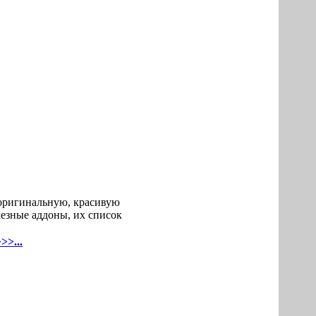
т оригинальную, красивую
лезные аддоны, их список
>>...