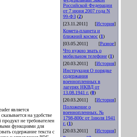
Российской Федерации
от 7 июня 2007 года N
99-ФЗ
(
2
)
[23.11.2011]
[
История
]
Комета-планета и
ближний космос
(
1
)
[03.05.2011]
[
Разное
]
Что нужно знать о
мобильном телефоне
(
1
)
[20.03.2011]
[
История
]
Инструкция О порядке
содержания
военнопленных в
лагерях НКВД от
13.08.1941 г.
(
0
)
[20.03.2011]
[
История
]
Положение о
ader является
военнопленных. №
 сказывается на удобстве
1798-800с от 1июля 1941
 продукт не требователен
г.
(
1
)
имыми функциями для
[20.03.2011]
[
История
]
вать содержание текста с